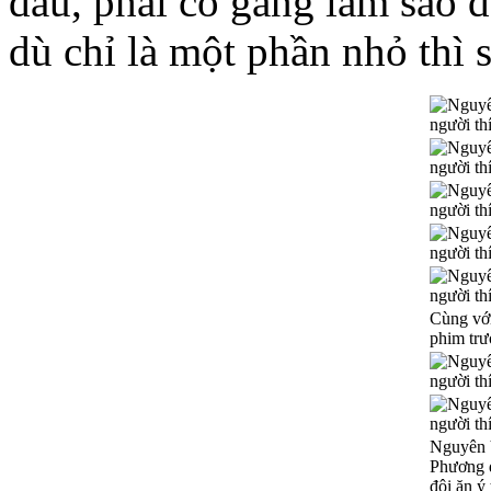
đấu, phải cố gắng làm sao 
dù chỉ là một phần nhỏ thì 
Cùng với
phim tr
Nguyên 
Phương 
đôi ăn ý