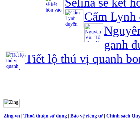
Selina sẽ kết h
Cẩm Lynh 
Nguyên
ganh đ
Tiết lộ thú vị quanh b
Zing.vn
|
Thoả thuận sử dụng
|
Bảo vệ riêng tư
|
Chính sách Qu