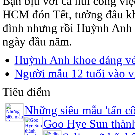
Bận bịu với cả núi công việ
HCM đón Tết, tưởng đâu kh
đình nhưng rồi Huỳnh Anh 
ngày đầu năm.
Huỳnh Anh khoe dáng vẻ
Người mẫu 12 tuổi vào 
Tiêu điểm
Những siêu mẫu 'tấn c
Goo Hye Sun thành