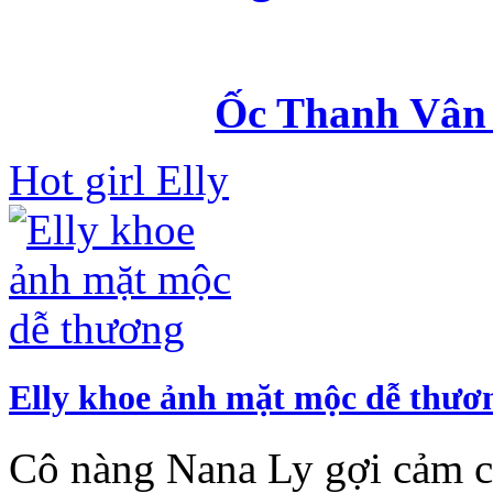
Ốc Thanh Vân 
Hot girl Elly
Elly khoe ảnh mặt mộc dễ thươ
Cô nàng Nana Ly gợi cảm c