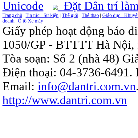
Unicode
Đặt Dân trí làm
Trang chủ
|
Tin tức - Sự kiện
|
Thế giới
|
Thể thao
|
Giáo dục - Khuyế
doanh
|
Ô tô Xe máy
Giấy phép hoạt động báo điệ
1050/GP - BTTTT Hà Nội, 
Tòa soạn: Số 2 (nhà 48) G
Điện thoại: 04-3736-6491.
Email:
info@dantri.com.vn
http://www.dantri.com.vn