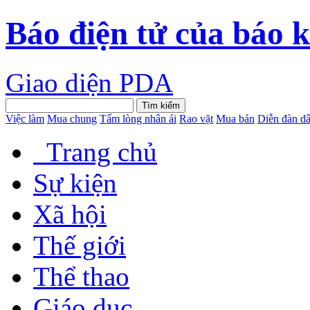
Báo điện tử của báo 
Giao diện PDA
Việc làm
Mua chung
Tấm lòng nhân ái
Rao vặt
Mua bán
Diễn đàn dâ
Trang chủ
Sự kiện
Xã hội
Thế giới
Thể thao
Giáo dục