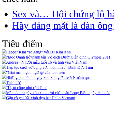
Sex và… Hội chứng lộ h
Hãy đáng mặt là đàn ông 
Tiêu điểm
Rapper Kim “so găng” với DJ Kim Anh
Ngọc Oanh trở thành tân Vô địch Đường lên đỉnh Olympia 2011
Andrea - Người mẫu tuổi 16 và tình yêu Việt Nam
Tiếp tục cười vỡ bụng với “nói nhiều” Đinh Đức Tâm
“Giải mã” ngôn ngữ @ của tuổi teen
Những pha tỏ tình gây xôn xao giới trẻ VN năm qua
Thế hệ Y
“Ừ, tớ cũng nhớ cậu lắm”
Màn tỏ tình gây xôn xao dưới chân cầu Long Biên ngày rét buốt
Gặp cô gái 9X xinh đẹp hát Hello Vietnam