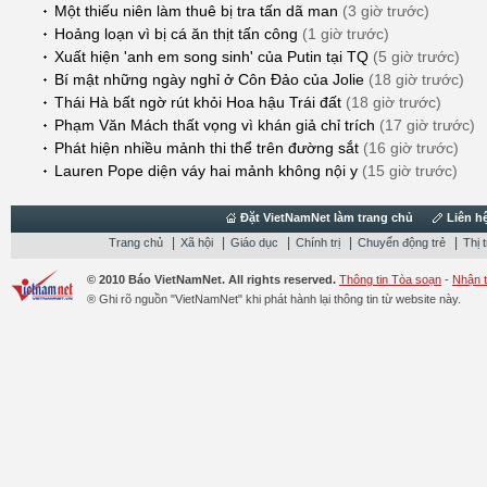
Một thiếu niên làm thuê bị tra tấn dã man
(3 giờ trước)
Hoảng loạn vì bị cá ăn thịt tấn công
(1 giờ trước)
Xuất hiện 'anh em song sinh' của Putin tại TQ
(5 giờ trước)
Bí mật những ngày nghỉ ở Côn Đảo của Jolie
(18 giờ trước)
Thái Hà bất ngờ rút khỏi Hoa hậu Trái đất
(18 giờ trước)
Phạm Văn Mách thất vọng vì khán giả chỉ trích
(17 giờ trước)
Phát hiện nhiều mảnh thi thể trên đường sắt
(16 giờ trước)
Lauren Pope diện váy hai mảnh không nội y
(15 giờ trước)
Đặt VietNamNet làm trang chủ
Liên h
|
|
|
|
|
Trang chủ
Xã hội
Giáo dục
Chính trị
Chuyển động trẻ
Thị 
© 2010 Báo VietNamNet. All rights reserved.
Thông tin Tòa soạn
-
Nhận 
® Ghi rõ nguồn "VietNamNet" khi phát hành lại thông tin từ website này.