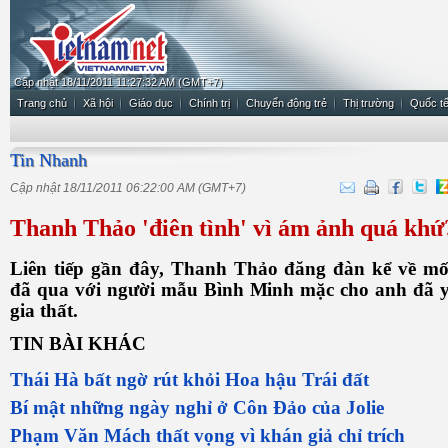
Cập nhật 18/11/2011 11:27:32 AM (GMT+7)
Trang chủ
Xã hội
Giáo dục
Chính trị
Chuyển động trẻ
Thị trường
Quốc t
Tin Nhanh
Cập nhật 18/11/2011 06:22:00 AM (GMT+7)
Thanh Thảo 'điên tình' vì ám ảnh quá khứ
Liên tiếp gần đây, Thanh Thảo đăng đàn kể về mố
đã qua với người mẫu Bình Minh mặc cho anh đã y
gia thất.
TIN BÀI KHÁC
Thái Hà bất ngờ rút khỏi Hoa hậu Trái đất
Bí mật những ngày nghỉ ở Côn Đảo của Jolie
Phạm Văn Mách thất vọng vì khán giả chỉ trích