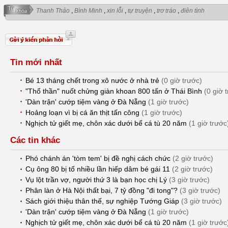
Thanh Thảo
,
Bình Minh
,
xin lỗi
,
tự truyện
,
trơ tráo
,
điên tình
Tin mới nhất
Bé 13 tháng chết trong xô nước ở nhà trẻ
(0 giờ trước)
"Thổ thần" nuốt chửng giàn khoan 800 tấn ở Thái Bình
(0 giờ 
'Dàn trận' cướp tiệm vàng ở Đà Nẵng
(1 giờ trước)
Hoảng loạn vì bị cá ăn thịt tấn công
(1 giờ trước)
Nghịch tử giết mẹ, chôn xác dưới bể cá tù 20 năm
(1 giờ trước
Các tin khác
Phó chánh án 'tòm tem' bị đề nghị cách chức
(2 giờ trước)
Cụ ông 80 bị tố nhiều lần hiếp dâm bé gái 11
(2 giờ trước)
Vụ lột trần vợ, người thứ 3 là bạn học chị Lý
(3 giờ trước)
Phân làn ở Hà Nội thất bại, 7 tỷ đồng "đi tong"?
(3 giờ trước)
Sách giới thiệu thân thế, sự nghiệp Tướng Giáp
(3 giờ trước)
'Dàn trận' cướp tiệm vàng ở Đà Nẵng
(1 giờ trước)
Nghịch tử giết mẹ, chôn xác dưới bể cá tù 20 năm
(1 giờ trước