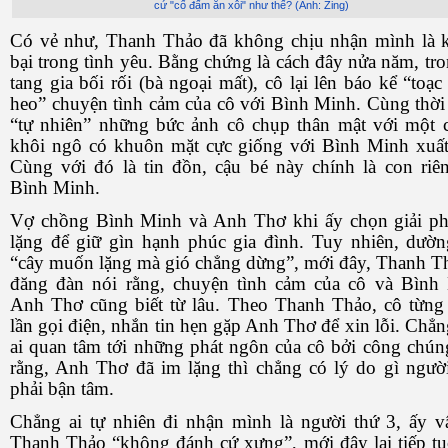
cứ "cố đấm ăn xôi" như thế? (Ảnh: Zing)
Có vẻ như, Thanh Thảo đã không chịu nhận mình là k
bại trong tình yêu. Bằng chứng là cách đây nửa năm, tro
tang gia bối rối (bà ngoại mất), cô lại lên báo kể “toạ
heo” chuyện tình cảm của cô với Bình Minh. Cùng thời
“tự nhiên” những bức ảnh cô chụp thân mật với một 
khôi ngô có khuôn mặt cực giống với Bình Minh xuất
Cùng với đó là tin đồn, cậu bé này chính là con riê
Bình Minh.
Vợ chồng Bình Minh và Anh Thơ khi ấy chọn giải p
lặng để giữ gìn hạnh phúc gia đình. Tuy nhiên, dườ
“cây muốn lặng mà gió chẳng dừng”, mới đây, Thanh Th
đăng đàn nói rằng, chuyện tình cảm của cô và Bình
Anh Thơ cũng biết từ lâu. Theo Thanh Thảo, cô từng
lần gọi điện, nhắn tin hẹn gặp Anh Thơ để xin lỗi. Chẳ
ai quan tâm tới những phát ngôn của cô bởi công chún
rằng, Anh Thơ đã im lặng thì chẳng có lý do gì ngườ
phải bận tâm.
Chẳng ai tự nhiên đi nhận mình là người thứ 3, ấy 
Thanh Thảo “không đánh cứ xưng”, mới đây lại tiếp tụ