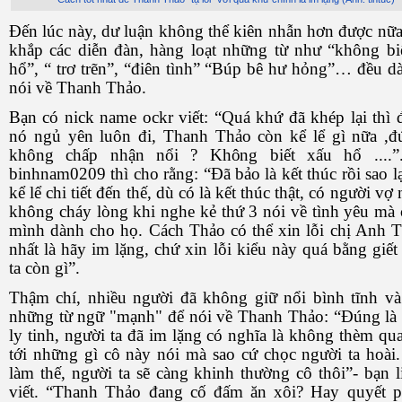
Đến lúc này, dư luận không thể kiên nhẫn hơn được nữa
khắp các diễn đàn, hàng loạt những từ như “không bi
hổ”, “ trơ trẽn”, “điên tình” “Búp bê hư hỏng”… đều d
nói về Thanh Thảo.
Bạn có nick name ockr viết: “Quá khứ đã khép lại thì 
nó ngủ yên luôn đi, Thanh Thảo còn kể lể gì nữa ,đ
không chấp nhận nổi ? Không biết xấu hổ ....”
binhnam0209 thì cho rằng: “Đã bảo là kết thúc rồi sao lạ
kể lể chi tiết đến thế, dù có là kết thúc thật, có người vợ 
không cháy lòng khi nghe kẻ thứ 3 nói về tình yêu mà
mình dành cho họ. Cách Thảo có thể xin lỗi chị Anh T
nhất là hãy im lặng, chứ xin lỗi kiểu này quá bằng giết
ta còn gì”.
Thậm chí, nhiều người đã không giữ nổi bình tĩnh v
những từ ngữ "mạnh" để nói về Thanh Thảo: “Đúng là
ly tinh, người ta đã im lặng có nghĩa là không thèm qu
tới những gì cô này nói mà sao cứ chọc người ta hoài
làm thế, người ta sẽ càng khinh thường cô thôi”- bạn l
viết. “Thanh Thảo đang cố đấm ăn xôi? Hay quyết 