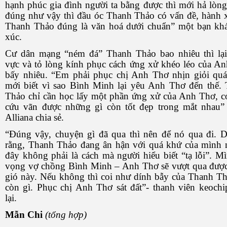
hạnh phúc gia đình người ta bằng được thì mới hả lòn
đúng như vậy thì đầu óc Thanh Thảo có vấn đề, hành 
Thanh Thảo đúng là văn hoá dưới chuẩn” một bạn kh
xúc.
Cư dân mạng “ném đá” Thanh Thảo bao nhiêu thì lạ
vực và tỏ lòng kính phục cách ứng xử khéo léo của A
bấy nhiêu. “Em phải phục chị Anh Thơ nhịn giỏi qu
mới biết vì sao Bình Minh lại yêu Anh Thơ đến thế.
Thảo chỉ cần học lấy một phần ứng xử của Anh Thơ, có
cứu vãn được những gì còn tốt đẹp trong mắt nhau”
Alliana chia sẻ.
“Đúng vậy, chuyện gì đã qua thì nên để nó qua đi. D
rằng, Thanh Thảo đang ân hận với quá khứ của mình
đây không phải là cách mà người hiểu biết “tạ lỗi”. M
vọng vợ chồng Bình Minh – Anh Thơ sẽ vượt qua đượ
gió này. Nếu không thì coi như dính bẫy của Thanh Th
còn gì. Phục chị Anh Thơ sát đất”- thanh viên keochi
lại.
Mẫn Chi
(tổng hợp)