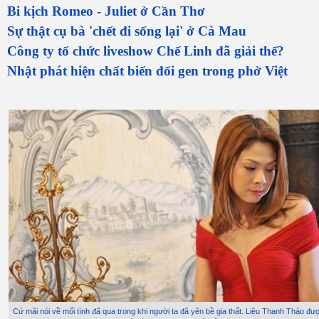
Bi kịch Romeo - Juliet ở Cần Thơ
Sự thật cụ bà 'chết đi sống lại' ở Cà Mau
Công ty tổ chức liveshow Chế Linh đã giải thể?
Nhật phát hiện chất biến đổi gen trong phở Việt
Cứ mãi nói về mối tình đã qua trong khi người ta đã yên bề gia thất. Liệu Thanh Thảo đượ