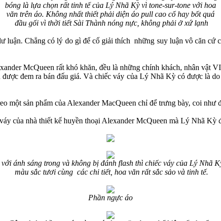
bóng là lựa chọn rất tinh tế của Lý Nhã Kỳ vì tone-sur-tone với hoa
văn trên áo. Không nhất thiết phải diện áo pull cao cổ hay bốt quá
đầu gối vì thời tiết Sài Thành nóng nực, không phải ở xứ lạnh
dư luận. Chẳng có lý do gì để cố giải thích những suy luận vô căn cứ
xander McQueen rất khó khăn, đều là những chính khách, nhân vật VIP
u được đem ra bán đấu giá. Và chiếc váy của Lý Nhã Kỳ có được là do 
treo một sản phẩm của Alexander MacQueen chỉ để trưng bày, coi như đấ
c váy của nhà thiết kế huyền thoại Alexander McQueen mà Lý Nhã Kỳ đ
 với ánh sáng trong và không bị đánh flash thì chiếc váy của Lý Nhã K
màu sắc tươi cùng các chi tiết, hoa văn rất sắc sảo và tinh tế.
Phần ngực áo