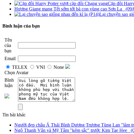
Cặp đôi Harr
Hương Giang mang Tết sớm tới bà con vùng cao Sơn La (09/
Lại chuyện sao gi
Bình luận của bạn
Tên
của
bạn
Email
TELEX
VNI
None
Chọn Avatar
Bình
luận
Tin bài khác
Người đẹp châu Á Thái Bình Dương Trương Tùng Lan "làm trò
Ngô Thanh Vân và Mỹ Tâm "kém sắc" trước Kim Tae Hee (0