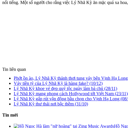
nổi tiếng. Một số người cho rằng việc Lý Nhã Kỳ ăn mặc quá xa hoa,
Tin liên quan
XEM TRÊN MOBILE
Phớt ồn ào, Lý Nhã Kỳ thảnh thơi tung váy bên Vịnh Hạ Long
Váy tiền tỷ của Lý Nhã Kỳ là hàng fake? (10/12)
Lý Nhã Kỳ khoe vẻ đẹp quý tộc ngày làm bà chủ (28/11)
Lý Nhã Kỳ mang phong cách Hollywood tới Việt Nam (23/11)
Lý Nhã Kỳ gấp rút vận động bầu chọn cho Vịnh Hạ Long (08/
Lý Nhã Kỳ thư thái nơi bậc thềm (31/10)
Tin mới
Hồ Ngọ