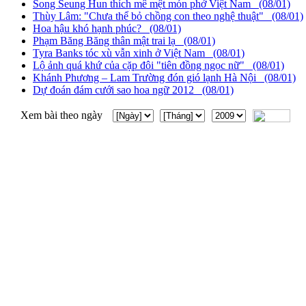
Song Seung Hun thích mê mệt món phở Việt Nam (08/01)
Thùy Lâm: "Chưa thể bỏ chồng con theo nghệ thuật" (08/01)
Hoa hậu khó hạnh phúc? (08/01)
Phạm Băng Băng thân mật trai lạ (08/01)
Tyra Banks tóc xù vẫn xinh ở Việt Nam (08/01)
Lộ ảnh quá khứ của cặp đôi "tiên đồng ngọc nữ" (08/01)
Khánh Phương – Lam Trường đón gió lạnh Hà Nội (08/01)
Dự đoán đám cưới sao hoa ngữ 2012 (08/01)
Xem bài theo ngày