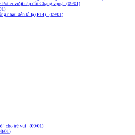
y Potter vượt cặp đôi Chạng vạng (09/01)
01)
ống nhau đến kì lạ (P14) (09/01)
" cho trẻ vui (09/01)
8/01)