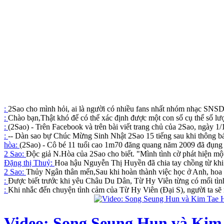
:
2Sao cho mình hỏi, ai là người có nhiều fans nhất nhóm nhạc SNSD
:
Chào bạn,Thật khó để có thể xác định được một con số cụ thể số lư
:
(2Sao) - Trên Facebook và trên bài viết trang chủ của 2Sao, ngày 1
:
-- Dàn sao bự Chúc Mừng Sinh Nhật 2Sao 15 tiếng sau khi thông báo
hòa:
(2Sao) - Cô bé 11 tuổi cao 1m70 đăng quang năm 2009 đã đụng 
2 Sao:
Độc giả N.Hòa của 2Sao cho biết. "Mình tình cờ phát hiện một 
Đặng thị Thuỷ:
Hoa hậu Nguyễn Thị Huyền đã chia tay chồng từ kh
2 Sao:
Thủy Ngân thân mến,Sau khi hoàn thành việc học ở Anh, hoa 
:
Được biết trước khi yêu Châu Du Dân, Từ Hy Viên từng có mối tình 
:
Khi nhắc đến chuyện tình cảm của Từ Hy Viên (Đại S), người ta sẽ n
Video: Song Seung Hun và Kim T