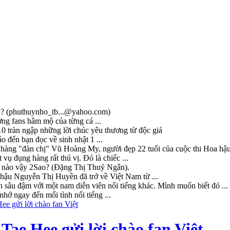
? (
phuthuynho_tb...@yahoo.com
)
ợng fans hâm mộ của từng cá ...
/10 tràn ngập những lời chúc yêu thương từ độc giả
 đến bạn đọc về sinh nhật 1 ...
hàng "đàn chị" Vũ Hoàng My, người đẹp 22 tuổi của cuộc thi Hoa hậu 
vụ đụng hàng rất thú vị. Đó là chiếc ...
i nào vậy 2Sao? (Đặng Thị Thuỷ Ngân).
hậu Nguyễn Thị Huyền đã trở về Việt Nam từ ...
sâu đậm với một nam diễn viên nổi tiếng khác. Mình muốn biết đó ...
hớ ngay đến mối tình nổi tiếng ...
ae Hee gửi lời chào fan Việt