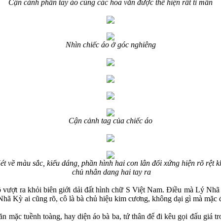
Cận cảnh phần tay áo cùng các hoa văn được thể hiện rất tỉ mẩn
Nhìn chiếc áo ở góc nghiêng
Cận cảnh tag của chiếc áo
ét về màu sắc, kiểu dáng, phần hình hai con lân đối xứng hiện rõ rệt k
chủ nhân dang hai tay ra
 cô vượt ra khỏi biên giới dải đất hình chữ S Việt Nam. Điều mà Lý Nh
Lý Nhã Kỳ ai cũng rõ, cô là bà chủ hiệu kim cương, không dại gì mà mặc 
mặc tuềnh toàng, hay diện áo bà ba, tứ thân để đi kêu gọi đấu giá tro