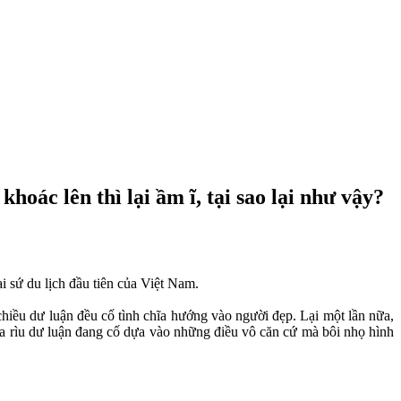
hoác lên thì lại ầm ĩ, tại sao lại như vậy?
i sứ du lịch đầu tiên của Việt Nam.
hiều dư luận đều cố tình chĩa hướng vào người đẹp. Lại một lần nữa,
 búa rìu dư luận đang cố dựa vào những điều vô căn cứ mà bôi nhọ hình