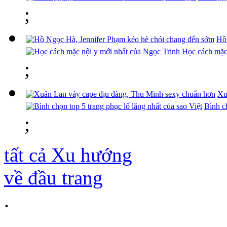
;
Hồ 
Học cách mặc
;
Xu
Bình ch
;
tất cả
Xu hướng
về đầu trang
.