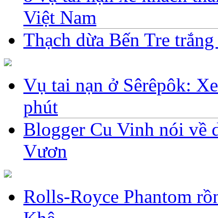
Việt Nam
Thạch dừa Bến Tre trắng 
Vụ tai nạn ở Sêrêpôk: Xe
phút
Blogger Cu Vinh nói về d
Vươn
Rolls-Royce Phantom rồn