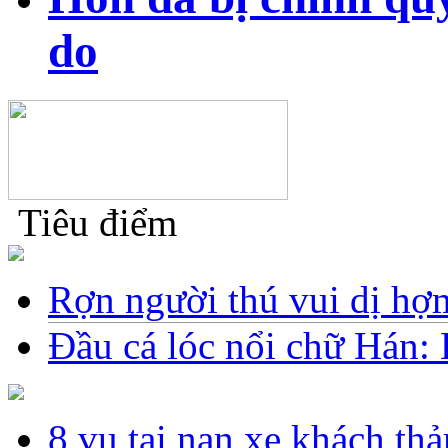
do
Tiêu điểm
Rợn người thú vui dị hợm
Đầu cá lóc nổi chữ Hán: 
8 vụ tai nạn xe khách t