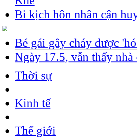
Khê
Bi kịch hôn nhân cận huy
Bé gái gây cháy được 'hóa
Ngày 17.5, vẫn thấy nh
Thời sự
Kinh tế
Thế giới