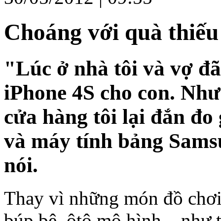
Choáng với quà thiếu
"Lúc ở nhà tôi và vợ đã
iPhone 4S cho con. Nhưn
cửa hàng tôi lại đắn đo
và máy tính bảng Sams
nói.
Thay vì những món đồ chơi 
búp bê, ôtô mô hình... như