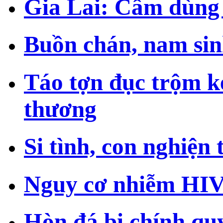
Gia Lai: Cấm dùng 
Buồn chán, nam sinh
Táo tợn đục trộm ké
thương
Si tình, con nghiện 
Nguy cơ nhiễm HIV 
Hòn đá bị chính qu