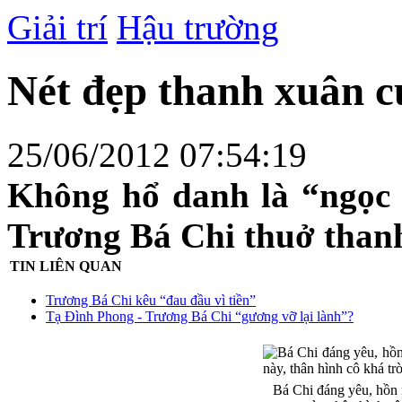
Giải trí
Hậu trường
Nét đẹp thanh xuân 
25/06/2012
07:54:19
Không hổ danh là “ngọc
Trương Bá Chi thuở thanh 
TIN LIÊN QUAN
Trương Bá Chi kêu “đau đầu vì tiền”
Tạ Đình Phong - Trương Bá Chi “gương vỡ lại lành”?
Bá Chi đáng yêu, hồn n