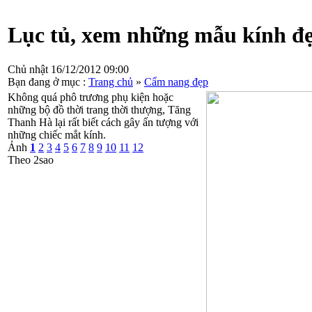
Lục tủ, xem những mẫu kính đ
Chủ nhật 16/12/2012 09:00
Bạn đang ở mục :
Trang chủ
»
Cẩm nang đẹp
Không quá phô trương phụ kiện hoặc
những bộ đồ thời trang thời thượng, Tăng
Thanh Hà lại rất biết cách gây ấn tượng với
những chiếc mắt kính.
Ảnh
1
2
3
4
5
6
7
8
9
10
11
12
Theo 2sao