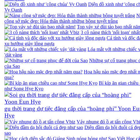
Diện đồ xinh như 'công c
Vy Oanh
N
công sở mặc đẹp: Hóa thân thành những bông tuyết trắng
Top váy xẻ đùi táo bạo nhất nă
3 cô nàng thích 'nổi loạn' nhấ
Cá tính và độc đ
xu hướng giày lông ngựa
Lóa mắt với những chiếc 
'dát vàng
Những sự cố trang phục 
của Sao
Hoa hậu nào mặc đẹp nhất 
qua?
Bí kíp ăn gian chiều
như Song Hye Kyo
gu thời trang dự tiệc đẳng cấp của “hoàng phi” Yoon Eu
Hye
Váy nhung đỏ ồ ạt tấn công Vb
Diện đầm dạ hội đuôi cá đẹ
sao
Học c