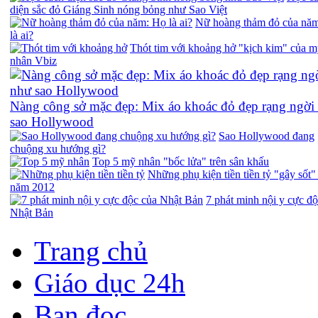
diện sắc đỏ Giáng Sinh nóng bỏng như Sao Việt
Nữ hoàng thảm đỏ của nă
là ai?
Thót tim với khoảng hở "kịch kim" của 
nhân Vbiz
Nàng công sở mặc đẹp: Mix áo khoác đỏ đẹp rạng ngời
sao Hollywood
Sao Hollywood đang
chuộng xu hướng gì?
Top 5 mỹ nhân "bốc lửa" trên sân khấu
Những phụ kiện tiền tiền tỷ "gây sốt"
năm 2012
7 phát minh nội y cực đ
Nhật Bản
Trang chủ
Giáo dục 24h
Bạn đọc