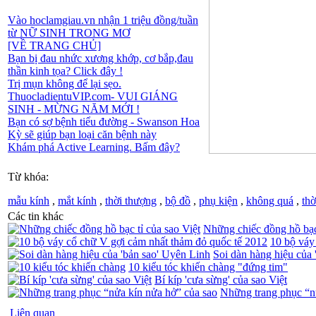
Vào hoclamgiau.vn nhận 1 triệu đồng/tuần
từ NỮ SINH TRONG MƠ
[VỀ TRANG CHỦ]
Bạn bị đau nhức xương khớp, cơ bắp,đau
thần kinh tọa? Click đây !
Trị mụn không để lại sẹo.
ThuocladientuVIP.com- VUI GIÁNG
SINH - MỪNG NĂM MỚI !
Bạn có sợ bệnh tiểu đường - Swanson Hoa
Kỳ sẽ giúp bạn loại căn bệnh này
Khám phá Active Learning. Bấm đây?
Từ khóa:
mẫu kính
,
mắt kính
,
thời thượng
,
bộ đồ
,
phụ kiện
,
không quá
,
thờ
Các tin khác
Những chiếc đồng hồ bạc 
10 bộ váy
Soi dàn hàng hiệu của 
10 kiểu tóc khiến chàng "đứng tim"
Bí kíp 'cưa sừng' của sao Việt
Những trang phục “n
Liên quan