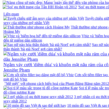
'Soi' gu thời trang
Liên quan
Tuyệt chiêu gi
sexy của những mỹ nhân Việt
Thất thường như phong 
Hoàng My
Vbiz và 'hiểm họa
đến từ miếng dán sillicon
Sao nữ nà
thân thành 'bà già Noel' gợi cảm nhất?
Ngắm váy cưới 'diêm dúa' và khuôn mặt nâu rám của cô
Jennifer Phạm
Cơn sốt tiêm filler tạo
mặt đổ bộ Vbiz
"Mê mệt" với phong cách biến hoá của Phạm Băng Băng năm 2012
Soi tỉ lệ màu sắc tr
đồ công nương Kate
3 mỹ nhân có gu thời t
sexy nhất 2012
10 món đồ sao Việt & sao 