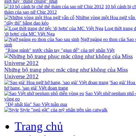
giới hay "dùng chung" nhất
10 bộ cánh bị c
thảm của sao nữ Cbiz 2012
Những vòng một Hoa ngữ vẫn
"dậy thì" bằng dao kéo
Loạt thời trang d
'dị hợm' của MC Việt Nga
Ngỡ ngàng eo thon của Sao 
sinh
"Rùng mình" trước chân tay "giun dế" của mỹ nhân Việt
Những bộ trang phục mặc cũng như không của Miss
Universe 2012
'Sao già' Hoa
hở hang, 'sao già' Việt đoan trang
Sao Việt nhờ peplum phô 
vòng eo
"Đệ nhất lúa" Sao Việt tuần qua
Style "ngủ gật" của mỹ nhân trên sàn catwalk
Trang chủ