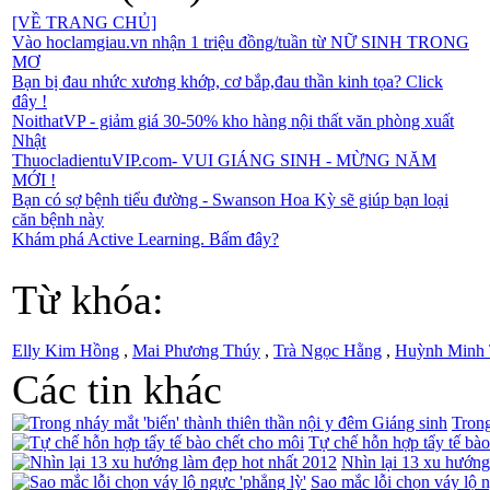
[VỀ TRANG CHỦ]
Vào hoclamgiau.vn nhận 1 triệu đồng/tuần từ NỮ SINH TRONG
MƠ
Bạn bị đau nhức xương khớp, cơ bắp,đau thần kinh tọa? Click
đây !
NoithatVP - giảm giá 30-50% kho hàng nội thất văn phòng xuất
Nhật
ThuocladientuVIP.com- VUI GIÁNG SINH - MỪNG NĂM
MỚI !
Bạn có sợ bệnh tiểu đường - Swanson Hoa Kỳ sẽ giúp bạn loại
căn bệnh này
Khám phá Active Learning. Bấm đây?
Từ khóa:
Elly Kim Hồng
,
Mai Phương Thúy
,
Trà Ngọc Hằng
,
Huỳnh Minh
Các tin khác
Trong
Tự chế hỗn hợp tẩy tế bào
Nhìn lại 13 xu hướng
Sao mắc lỗi chọn váy lộ n