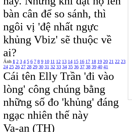
này. Nhưng khi đặt họ lên
bàn cân để so sánh, thì
ngôi vị 'đệ nhất ngực
khủng Vbiz' sẽ thuộc về
ai?
Ảnh
1
2
3
4
5
6
7
8
9
10
11
12
13
14
15
16
17
18
19
20
21
22
23
24
25
26
27
28
29
30
31
32
33
34
35
36
37
38
39
40
41
Cái tên Elly Trần 'đi vào
lòng' công chúng bằng
những số đo 'khủng' đáng
ngạc nhiên thế này
Va-an (TH)