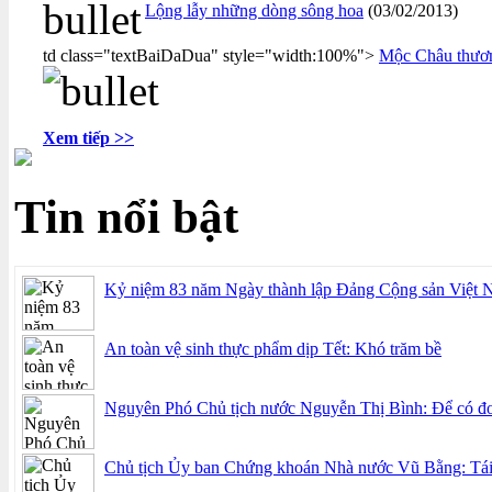
Lộng lẫy những dòng sông hoa
(03/02/2013)
td class="textBaiDaDua" style="width:100%">
Mộc Châu thư
Xem tiếp >>
Tin nổi bật
Kỷ niệm 83 năm Ngày thành lập Đảng Cộng sản Việt Na
An toàn vệ sinh thực phẩm dịp Tết: Khó trăm bề
Nguyên Phó Chủ tịch nước Nguyễn Thị Bình: Để có đoà
Chủ tịch Ủy ban Chứng khoán Nhà nước Vũ Bằng: Tái 