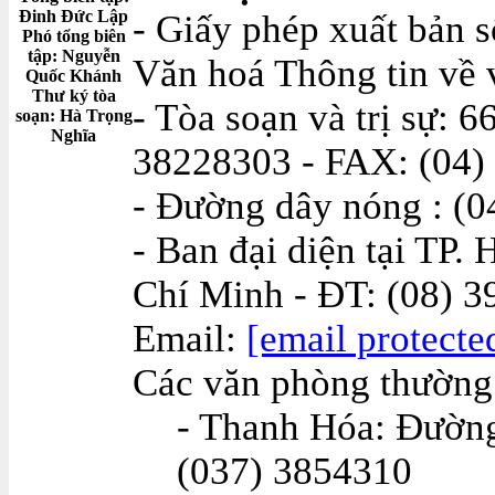
Đinh Đức Lập
- Giấy phép xuất bản 
Phó tổng biên
tập: Nguyễn
Văn hoá Thông tin về v
Quốc Khánh
Thư ký tòa
- Tòa soạn và trị sự: 6
soạn: Hà Trọng
Nghĩa
38228303 - FAX: (04)
- Đường dây nóng : (0
- Ban đại diện tại TP.
Chí Minh - ĐT: (08) 3
Email:
[email protecte
Các văn phòng thường 
- Thanh Hóa: Đường
(037) 3854310