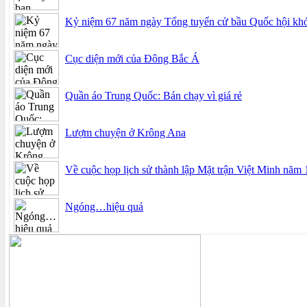
Kỷ niệm 67 năm ngày Tổng tuyển cử bầu Quốc hội khóa
Cục diện mới của Đông Bắc Á
Quần áo Trung Quốc: Bán chạy vì giá rẻ
Lượm chuyện ở Krông Ana
Về cuộc họp lịch sử thành lập Mặt trận Việt Minh năm
Ngóng…hiệu quả