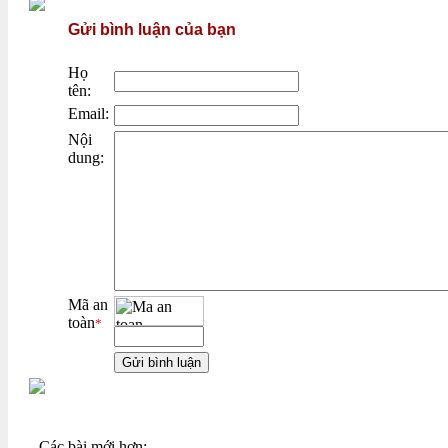
Gửi bình luận của bạn
Họ
tên:
Email:
Nội
dung:
Mã an
toàn
*
Các bài mới hơn: