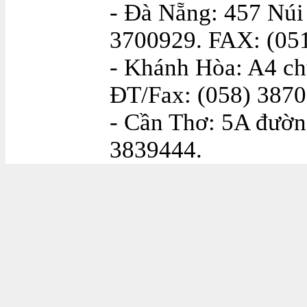
- Đà Nẵng: 457 Núi
3700929. FAX: (05
- Khánh Hòa: A4 ch
ĐT/Fax: (058) 387
- Cần Thơ: 5A đườn
3839444.