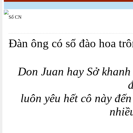
Số CN
Đàn ông có số đào hoa trô
Don Juan hay Sở khanh 
luôn yêu hết cô này đến
nhiề
Ả