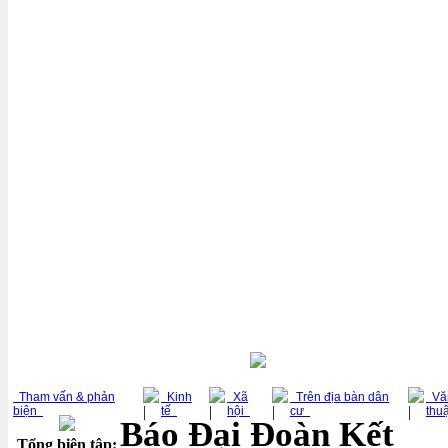
Trang chủ
Đặt daidoanket.vn làm trang chủ
Tham vấn & phản
Kinh
Xã
Trên địa bàn dân
Văn
biện
tế
hội
cư
thu
Báo Đại Đoàn Kết
Tổng biên tập: