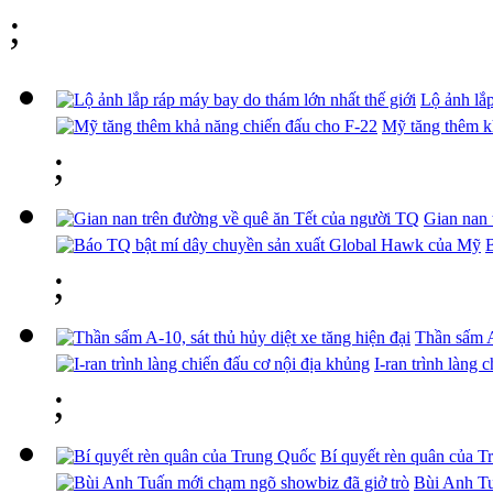
;
Lộ ảnh lắp
Mỹ tăng thêm k
;
Gian nan 
;
Thần sấm A-
I-ran trình làng 
;
Bí quyết rèn quân của 
Bùi Anh Tu