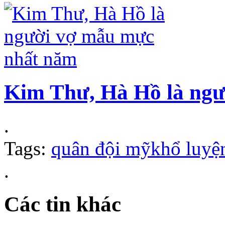
Kim Thư, Hà Hồ là ng
.
Tags:
quân đội mỹ
khổ luyệ
.
Các tin khác