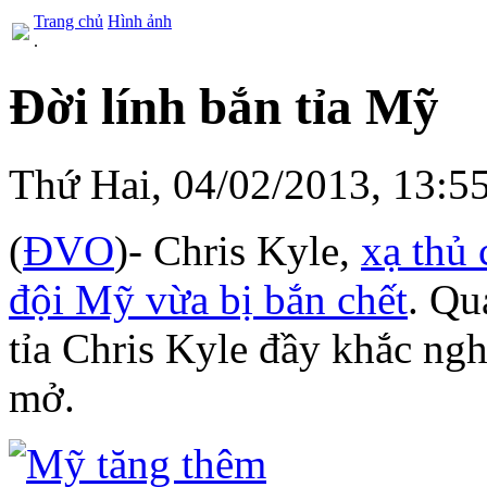
Trang chủ
Hình ảnh
.
Đời lính bắn tỉa Mỹ
Thứ Hai, 04/02/2013, 13:
(
ĐVO
)- Chris Kyle,
xạ thủ 
đội Mỹ vừa bị bắn chết
. Qu
tỉa Chris Kyle đầy khắc ngh
mở.