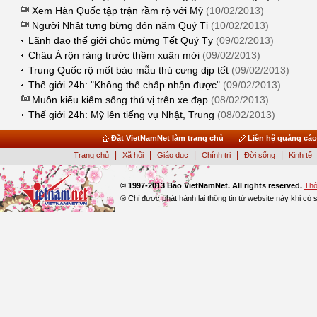
Xem Hàn Quốc tập trận rầm rộ với Mỹ
(10/02/2013)
Người Nhật tưng bừng đón năm Quý Tị
(10/02/2013)
Lãnh đạo thế giới chúc mừng Tết Quý Tỵ
(09/02/2013)
Châu Á rộn ràng trước thềm xuân mới
(09/02/2013)
Trung Quốc rộ mốt bảo mẫu thú cưng dịp tết
(09/02/2013)
Thế giới 24h: "Không thể chấp nhận được"
(09/02/2013)
Muôn kiểu kiếm sống thú vị trên xe đạp
(08/02/2013)
Thế giới 24h: Mỹ lên tiếng vụ Nhật, Trung
(08/02/2013)
Đặt VietNamNet làm trang chủ
Liên hệ quảng cá
|
|
|
|
|
Trang chủ
Xã hội
Giáo dục
Chính trị
Đời sống
Kinh tế
© 1997-2013 Báo VietNamNet. All rights reserved.
Thô
® Chỉ được phát hành lại thông tin từ website này khi c