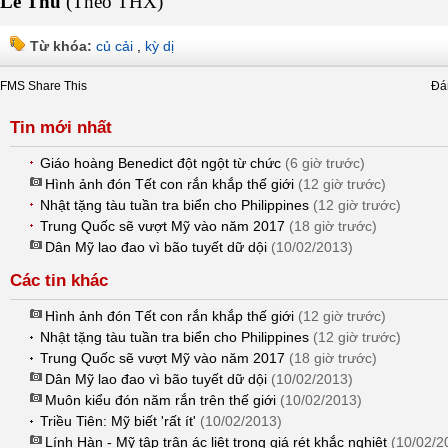
Lê Thu
(Theo THX)
Từ khóa:
củ cải
,
kỳ dị
FMS Share This
Đá
Tin mới nhất
Giáo hoàng Benedict đột ngột từ chức
(6 giờ trước)
Hình ảnh đón Tết con rắn khắp thế giới
(12 giờ trước)
Nhật tặng tàu tuần tra biển cho Philippines
(12 giờ trước)
Trung Quốc sẽ vượt Mỹ vào năm 2017
(18 giờ trước)
Dân Mỹ lao đao vì bão tuyết dữ dội
(10/02/2013)
Các tin khác
Hình ảnh đón Tết con rắn khắp thế giới
(12 giờ trước)
Nhật tặng tàu tuần tra biển cho Philippines
(12 giờ trước)
Trung Quốc sẽ vượt Mỹ vào năm 2017
(18 giờ trước)
Dân Mỹ lao đao vì bão tuyết dữ dội
(10/02/2013)
Muôn kiểu đón năm rắn trên thế giới
(10/02/2013)
Triều Tiên: Mỹ biết 'rất ít'
(10/02/2013)
Lính Hàn - Mỹ tập trận ác liệt trong giá rét khắc nghiệt
(10/02/2