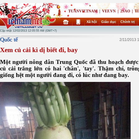
TUANVIETNAM
|
VEF.VN
|
2SAO
|
T
Xã hội
Giáo dục
Chính trị
Cập nhật 12/02/2013 12:05:55 AM (GMT+7)
Quốc tế
2/11/2013 
Xem củ cải kì dị biết đi, bay
Một người nông dân Trung Quốc đã thu hoạch được
củ cải trắng lớn có hai 'chân', 'tay'. Thậm chí, trô
giống hệt một người đang đi, có lúc như đang bay.