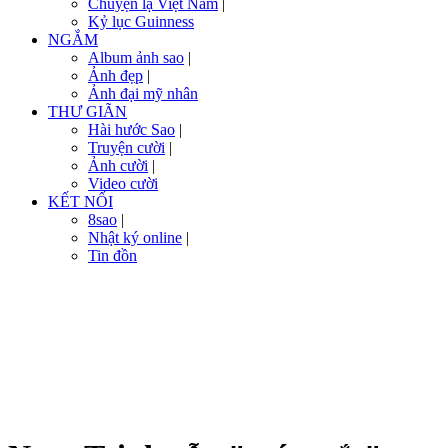
Chuyện lạ Việt Nam
|
Kỷ lục Guinness
NGẮM
Album ảnh sao
|
Ảnh đẹp
|
Ảnh đại mỹ nhân
THƯ GIÃN
Hài hước Sao
|
Truyện cười
|
Ảnh cười
|
Video cười
KẾT NỐI
8sao
|
Nhật ký online
|
Tin đồn