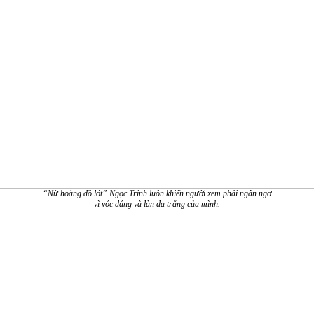
“Nữ hoàng đồ lót” Ngọc Trinh luôn khiến người xem phải ngẩn ngơ
vì vóc dáng và làn da trắng của mình.