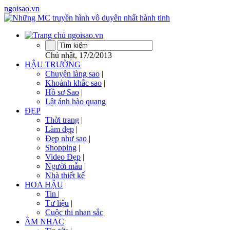
ngoisao.vn
24H ĐẶC BIỆT
Chủ nhật, 17/2/2013
HẬU TRƯỜNG
Chuyện làng sao
|
Khoảnh khắc sao
|
Hồ sơ Sao
|
Lật ánh hào quang
ĐẸP
Thời trang
|
Làm đẹp
|
Đẹp như sao
|
Shopping
|
Video Đẹp
|
Người mẫu
|
Nhà thiết kế
HOA HẬU
Tin
|
Tư liệu
|
Cuộc thi nhan sắc
ÂM NHẠC