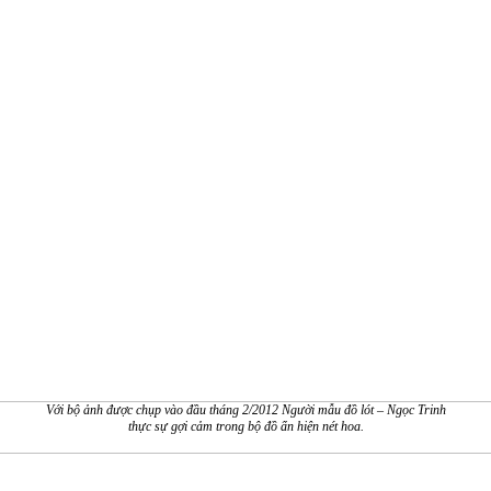
Với bộ ảnh được chụp vào đầu tháng 2/2012 Người mẫu đồ lót – Ngọc Trinh
thực sự gợi cảm trong bộ đồ ẩn hiện nét hoa.