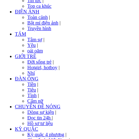
Tin tức
|
Top ca khúc
ĐIỆN ẢNH
Toàn cảnh
|
Bật mí điện ảnh
|
Truyền hình
TÁM
Tâm sự
|
Yêu
|
oái oăm
GIỚI TRẺ
Đời sống trẻ
|
Hotgirl, hotboy
|
Nhí
ĐÀN ÔNG
Tiền
|
Tiêu
|
Tình
|
Cấm nữ
CHUYÊN ĐỀ NÓNG
Dòng sự kiện
|
Đọc tin 24h
|
Hồ sơ tư liệu
KỲ QUẶC
Kỳ quặc 4 phương
|