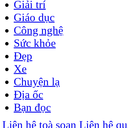
Giải trí
Giáo dục
Công nghệ
Sức khỏe
Đẹp
Xe
Chuyện lạ
Địa ốc
Bạn đọc
Liên hệ toà soạn
Liên hệ qu