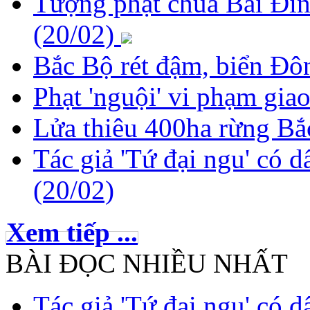
Tượng phật chùa Bái Đín
(20/02)
Bắc Bộ rét đậm, biển Đôn
Phạt 'nguội' vi phạm giao
Lửa thiêu 400ha rừng Bắ
Tác giả 'Tứ đại ngu' có d
(20/02)
Xem tiếp ...
BÀI ĐỌC NHIỀU NHẤT
Tác giả 'Tứ đại ngu' có d