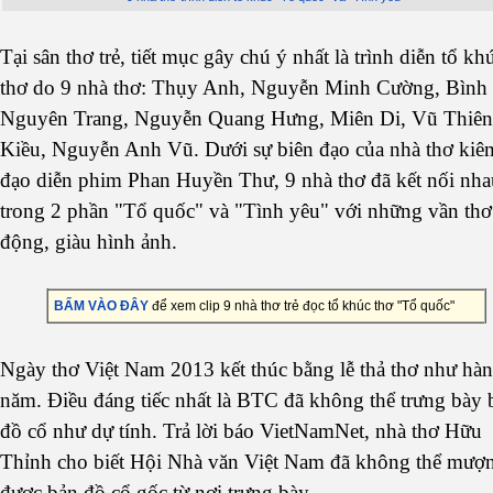
Tại sân thơ trẻ, tiết mục gây chú ý nhất là trình diễn tổ kh
thơ do 9 nhà thơ: Thụy Anh, Nguyễn Minh Cường, Bình
Nguyên Trang, Nguyễn Quang Hưng, Miên Di, Vũ Thiên
Kiều, Nguyễn Anh Vũ. Dưới sự biên đạo của nhà thơ kiê
đạo diễn phim Phan Huyền Thư, 9 nhà thơ đã kết nối nha
trong 2 phần "Tổ quốc" và "Tình yêu" với những vần thơ
động, giàu hình ảnh.
BẤM VÀO ĐÂY
để xem clip 9 nhà thơ trẻ đọc tổ khúc thơ "Tổ quốc"
Ngày thơ Việt Nam 2013 kết thúc bằng lễ thả thơ như hà
năm. Điều đáng tiếc nhất là BTC đã không thể trưng bày 
đồ cổ như dự tính. Trả lời báo VietNamNet, nhà thơ Hữu
Thỉnh cho biết Hội Nhà văn Việt Nam đã không thể mượ
được bản đồ cổ gốc từ nơi trưng bày.