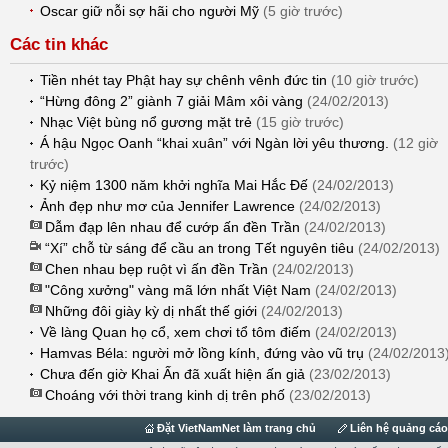
Oscar giữ nỗi sợ hãi cho người Mỹ
(5 giờ trước)
Các tin khác
Tiền nhét tay Phật hay sự chênh vênh đức tin
(10 giờ trước)
“Hừng đông 2” giành 7 giải Mâm xôi vàng
(24/02/2013)
Nhạc Việt bùng nổ gương mặt trẻ
(15 giờ trước)
Á hậu Ngọc Oanh “khai xuân” với Ngàn lời yêu thương.
(12 giờ
trước)
Kỷ niệm 1300 năm khởi nghĩa Mai Hắc Đế
(24/02/2013)
Ảnh đẹp như mơ của Jennifer Lawrence
(24/02/2013)
Dẫm đạp lên nhau để cướp ấn đền Trần
(24/02/2013)
“Xí” chỗ từ sáng để cầu an trong Tết nguyên tiêu
(24/02/2013)
Chen nhau bẹp ruột vì ấn đền Trần
(24/02/2013)
"Công xưởng" vàng mã lớn nhất Việt Nam
(24/02/2013)
Những đôi giày kỳ dị nhất thế giới
(24/02/2013)
Về làng Quan họ cổ, xem chơi tổ tôm điếm
(24/02/2013)
Hamvas Béla: người mở lồng kính, đứng vào vũ trụ
(24/02/2013
Chưa đến giờ Khai Ấn đã xuất hiện ấn giả
(23/02/2013)
Choáng với thời trang kinh dị trên phố
(23/02/2013)
Đặt VietNamNet làm trang chủ
Liên hệ quảng cá