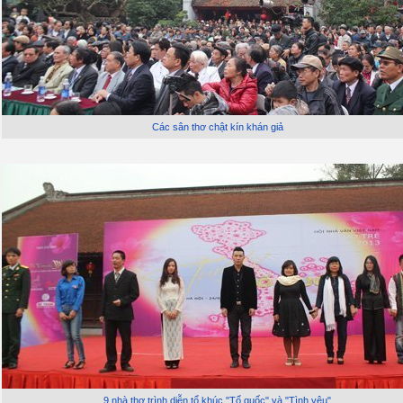
Các sân thơ chật kín khán giả
9 nhà thơ trình diễn tổ khúc "Tổ quốc" và "Tình yêu"