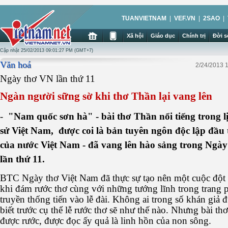
TUANVIETNAM
|
VEF.VN
|
2SAO
|
Xã hội
Giáo dục
Chính trị
Đời 
Cập nhật 25/02/2013 09:01:27 PM (GMT+7)
Văn hoá
2/24/2013 
Ngày thơ VN lần thứ 11
Ngàn người sững sờ khi thơ Thần lại vang lên
-
"Nam quốc sơn hà" - bài thơ Thần nổi tiếng trong l
sử Việt Nam, được coi là bản tuyên ngôn độc lập đầu 
của nước Việt Nam - đã vang lên hào sảng trong Ngày
lần thứ 11.
BTC Ngày thơ Việt Nam đã thực sự tạo nên một cuộc đột
khi đám rước thơ cùng với những tướng lĩnh trong trang 
truyền thống tiến vào lễ đài. Không ai trong số khán giả 
biết trước cụ thể lễ rước thơ sẽ như thế nào. Nhưng bài th
được rước, được đọc ấy quả là linh hồn của non sông.