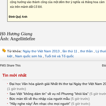
cộng hưởng vào thành công của một đêm thơ ý nghĩa và thăng hoa cảm
xúc trên mảnh đất Cố Đô.
Đinh Quý Anh
Hồ Hương Giang
Ảnh: Angellittlefire
Từ khóa:
Ngày thơ Việt Nam 2013
,
lần thứ 11
,
thơ thần
,
Lý thư
kiệt
,
Nam quốc sơn hà
,
Tuổi trẻ và Tổ quốc
FMS Share This
Đá
Tin mới nhất
Đại học Văn hóa giành giải Nhất thi thơ tại Ngày thơ Việt Nam 2
(1 giờ trước)
Sao Việt "không dám tin" về vụ nổ Phương "khói lửa"
(5 giờ trướ
Bức màn tối về thu nhập của người mẫu
(5 giờ trước)
"Hãy nghe này! Âm nhạc cho mọi người"
(5 giờ trước)