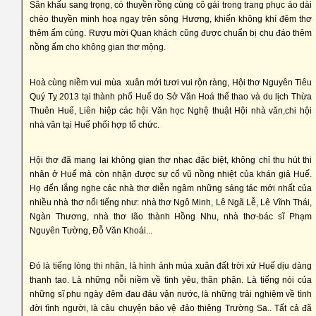
Sân khấu sang trọng, có thuyền rồng cùng cô gái trong trang phục áo dài
chèo thuyền minh hoạ ngay trên sông Hương, khiến không khí đêm thơ
thêm ấm cúng. Rượu mời Quan khách cũng được chuẩn bị chu đáo thêm
nồng ấm cho không gian thơ mộng.
Hoà cùng niềm vui mùa xuân mới tươi vui rộn ràng, Hội thơ Nguyên Tiêu
Quý Tỵ 2013 tại thành phố Huế do Sở Văn Hoá thể thao và du lịch Thừa
Thuên Huế, Liên hiệp các hội Văn học Nghệ thuật Hội nhà văn,chi hội
nhà văn tại Huế phối hợp tổ chức.
Hội thơ đã mang lại không gian thơ nhạc đặc biệt, không chỉ thu hút thi
nhân ở Huế mà còn nhận được sự cổ vũ nồng nhiệt của khán giả Huế.
Họ đến lắng nghe các nhà thơ diễn ngâm những sáng tác mới nhất của
nhiều nhà thơ nổi tiếng như: nhà thơ Ngô Minh, Lê Ngã Lễ, Lê Vĩnh Thái,
Ngàn Thương, nhà thơ lão thành Hồng Nhu, nhà thơ-bác sĩ Phạm
Nguyên Tường, Đỗ Văn Khoái...
Đó là tiếng lòng thi nhân, là hình ảnh mùa xuân đất trời xứ Huế dịu dàng
thanh tao. Là những nỗi niềm về tình yêu, thân phận. Là tiếng nói của
những sĩ phu ngày đêm đau đáu vận nước, là những trải nghiệm về tình
đời tình người, là câu chuyện bảo vệ đảo thiêng Trường Sa.. Tất cả đã