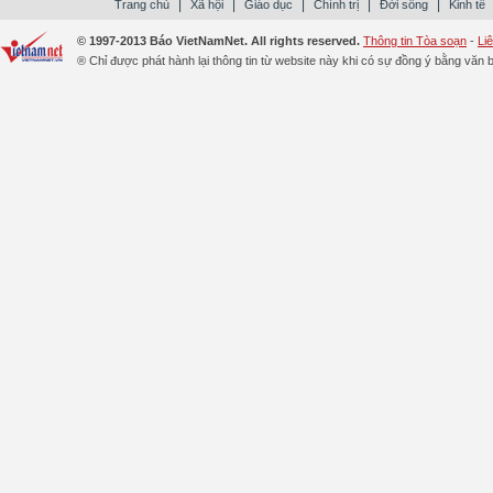
|
|
|
|
|
Trang chủ
Xã hội
Giáo dục
Chính trị
Đời sống
Kinh tế
© 1997-2013 Báo VietNamNet. All rights reserved.
Thông tin Tòa soạn
-
Li
® Chỉ được phát hành lại thông tin từ website này khi có sự đồng ý bằng văn