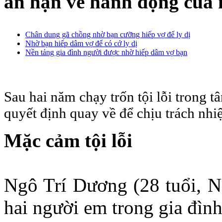
ân hận về hành động của 
Chân dung gã chồng nhờ bạn cưỡng hiếp vợ để ly dị
Nhờ bạn hiếp dâm vợ để có cớ ly dị
Nền tảng gia đình người được nhờ hiếp dâm vợ bạn
Sau hai năm chạy trốn tội lỗi trong 
quyết định quay về để chịu trách nhiệ
Mặc cảm tội lỗi
Ngô Trí Dương (28 tuổi, N
hai người em trong gia đìn