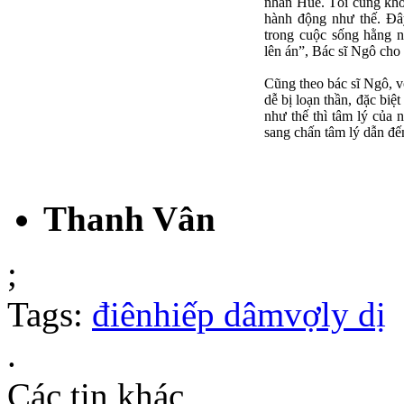
nhân Huế. Tôi cũng khô
hành động như thế. Đâ
trong cuộc sống hằng n
lên án”, Bác sĩ Ngô cho
Cũng theo bác sĩ Ngô, v
dễ bị loạn thần, đặc bi
như thế thì tâm lý của 
sang chấn tâm lý dẫn đế
Thanh Vân
;
Tags:
điên
hiếp dâm
vợ
ly dị
.
Các tin khác