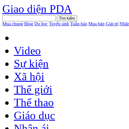
Giao diện PDA
Mua chung
Blog
Du học
Tuyển sinh
Tuần báo
Mua bán
Giải trí
Nhân
Video
Sự kiện
Xã hội
Thế giới
Thể thao
Giáo dục
Nhân ái