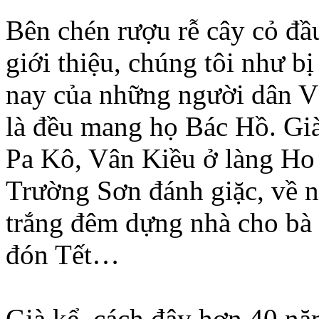
Bên chén rượu rễ cây cỏ đầ
giới thiệu, chúng tôi như 
nay của những người dân Vâ
là đều mang họ Bác Hồ. Gi
Pa Kô, Vân Kiều ở làng Ho 
Trường Sơn đánh giặc, về n
trắng đêm dựng nhà cho bà 
đón Tết…
Già kể, cách đây hơn 40 nă