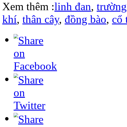
Xem thêm :
linh đan
,
trường
khí
,
thân cây
,
đồng bào
,
cổ 