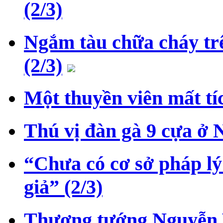
(2/3)
Ngắm tàu chữa cháy trê
(2/3)
Một thuyền viên mất tíc
Thú vị đàn gà 9 cựa ở 
“Chưa có cơ sở pháp lý
giả” (2/3)
Thượng tướng Nguyễn 