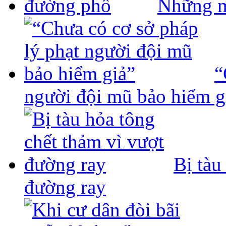
Những m
“
người đội mũ bảo hiểm g
Bị tàu
đường ray