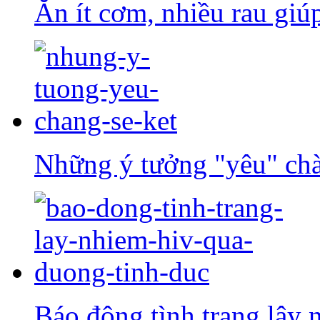
Ăn ít cơm, nhiều rau giúp
Những ý tưởng "yêu" chà
Báo động tình trạng lây