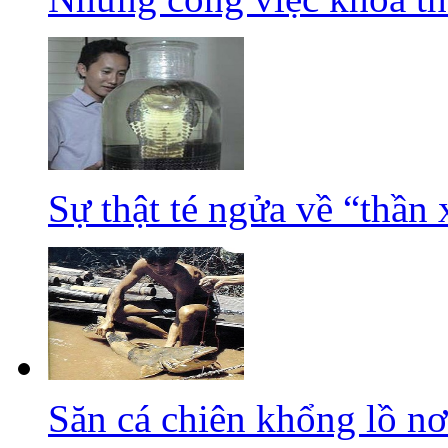
Sự thật té ngửa về “thần
Săn cá chiên khổng lồ n