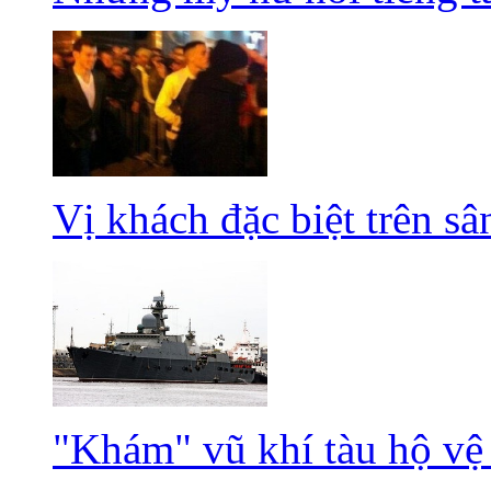
Vị khách đặc biệt trên sâ
"Khám" vũ khí tàu hộ vệ