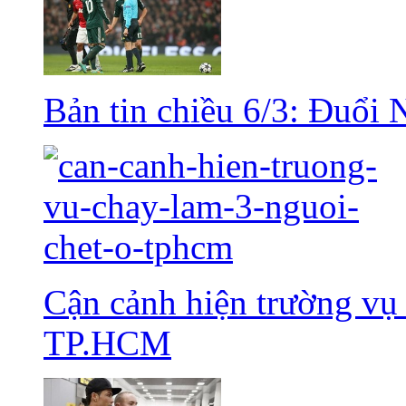
Bản tin chiều 6/3: Đuổi 
Cận cảnh hiện trường vụ 
TP.HCM