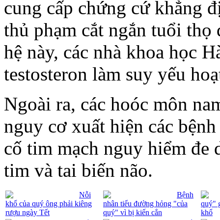
cung cấp chứng cứ khẳng đị
thủ phạm cắt ngắn tuổi thọ 
hệ này, các nhà khoa học Hà
testosteron làm suy yếu hoạ
Ngoài ra, các hoóc môn nam
nguy cơ xuất hiện các bệnh
cố tim mạch nguy hiểm đe 
tim và tai biến não.
Nỗi
Bệnh
khổ của quý ông phải kiêng
nhân tiểu đường hỏng "của
quý" 
rượu ngày Tết
quý" vì bị kiến cắn
khổ