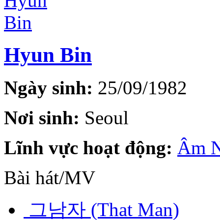
Hyun Bin
Ngày sinh:
25/09/1982
Nơi sinh:
Seoul
Lĩnh vực hoạt động:
Âm N
Bài hát/MV
그남자 (That Man)