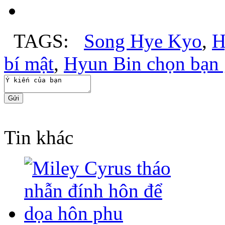
TAGS
:
Song Hye Kyo
,
H
bí mật
,
Hyun Bin chọn bạn 
Tin khác