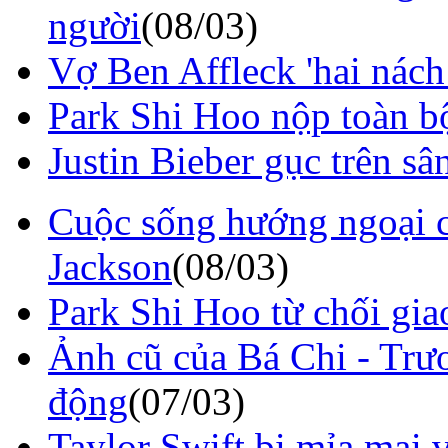
người
(08/03)
Vợ Ben Affleck 'hai nách
Park Shi Hoo nộp toàn bộ
Justin Bieber gục trên sâ
Cuộc sống hướng ngoại c
Jackson
(08/03)
Park Shi Hoo từ chối giao
Ảnh cũ của Bá Chi - Trư
động
(07/03)
Taylor Swift bị mỉa mai v