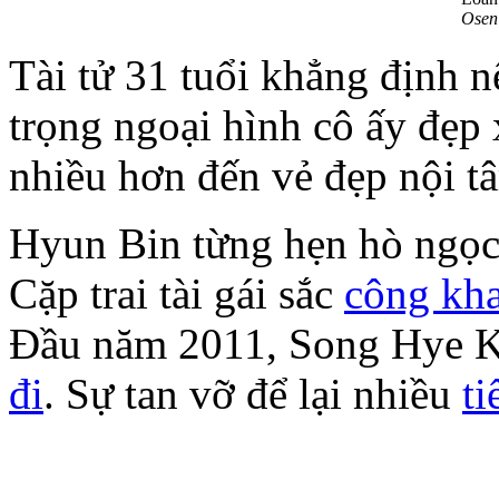
Osen
Tài tử 31 tuổi khẳng định n
trọng ngoại hình cô ấy đẹp
nhiều hơn đến vẻ đẹp nội t
Hyun Bin từng hẹn hò ngọ
Cặp trai tài gái sắc
công kh
Đầu năm 2011, Song Hye 
đi
. Sự tan vỡ để lại nhiều
ti