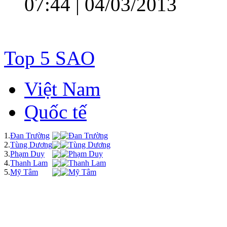
07:44 | 04/03/2013
Top 5 SAO
Việt Nam
Quốc tế
1.
Đan Trường
2.
Tùng Dương
3.
Phạm Duy
4.
Thanh Lam
5.
Mỹ Tâm