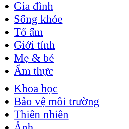
Gia đình
Sống khỏe
Tổ ấm
Giới tính
Mẹ & bé
Ẩm thực
Khoa học
Bảo vệ môi trường
Thiên nhiên
Ảnh