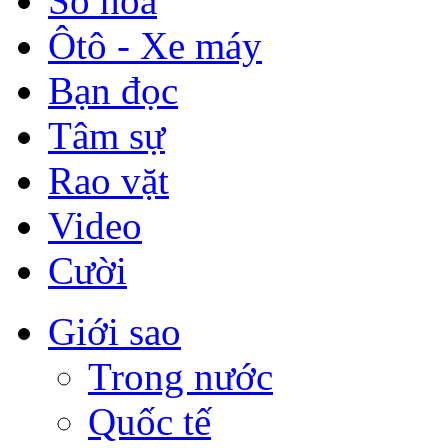
Số hóa
Ôtô - Xe máy
Bạn đọc
Tâm sự
Rao vặt
Video
Cười
Giới sao
Trong nước
Quốc tế