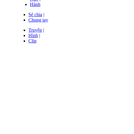
Hành
Sẻ chia
|
Chung tay
Truyện
|
Hình
|
Clip