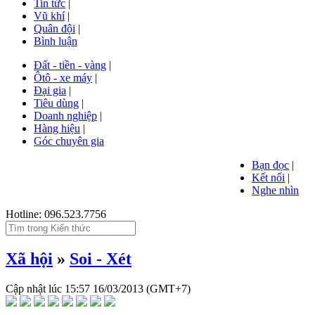
Tin tức
|
Vũ khí
|
Quân đội
|
Bình luận
Đất - tiền - vàng
|
Ôtô - xe máy
|
Đại gia
|
Tiêu dùng
|
Doanh nghiệp
|
Hàng hiệu
|
Góc chuyên gia
Bạn đọc
|
Kết nối
|
Nghe nhìn
Hotline: 096.523.7756
Xã hội
»
Soi - Xét
Cập nhật lúc
15:57 16/03/2013
(GMT+7)