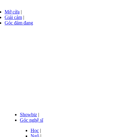
Mở cửa
|
Giải cảm
|
Góc đảm đang
Showbiz
|
Góc nghệ sĩ
Học
|
Ngộ
|