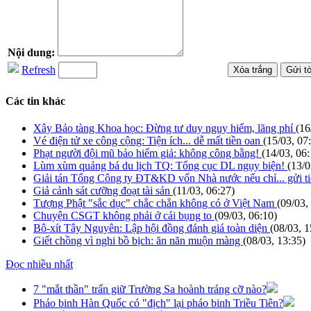
Nội dung:
Refresh
Các tin khác
Xây Bảo tàng Khoa học: Đừng tư duy nguy hiểm, lãng phí
(16
Vé điện tử xe công cộng: Tiện ích... dễ mất tiền oan
(15/03, 07
Phạt người đội mũ bảo hiểm giả: không công bằng!
(14/03, 06:
Lùm xùm quảng bá du lịch TQ: Tổng cục DL ngụy biện!
(13/0
Giải tán Tổng Công ty ĐT&KD vốn Nhà nước nếu chỉ... gửi t
Giả cảnh sát cưỡng đoạt tài sản
(11/03, 06:27)
Tượng Phật "sắc dục" chắc chắn không có ở Việt Nam
(09/03,
Chuyện CSGT không phải ở cái bụng to
(09/03, 06:10)
Bô-xít Tây Nguyên: Lập hội đồng đánh giá toàn diện
(08/03, 1
Giết chồng vì nghi bồ bịch: ăn năn muộn màng
(08/03, 13:35)
Đọc nhiều nhất
7 "mắt thần" trấn giữ Trường Sa hoành tráng cỡ nào?
Pháo binh Hàn Quốc có "địch" lại pháo binh Triều Tiên?