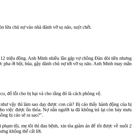
 lừa chủ nợ vào nhà đánh vỡ sọ não, suýt chết.
12 triệu đồng. Anh Minh nhiều lần gặp vợ chồng Đàn đòi tiền nhưng
ớc pha ớt bột, búa, gậy đánh chủ nợ tới vỡ sọ não. Anh Minh may mắn
o, đổ lỗi cho bị hại và cho rằng đó là cách phòng vệ.
như vậy thì làm sao dạy được con cái? Bị cáo thấy hành động của bị
cho việc được ổn thỏa. Nợ nần người ta đã không trả lại còn bày mưu
ồng bị cáo sẽ ra sao?".
 phạm tội, mẹ tôi thì đau bệnh, xin tòa giảm án để tôi được về nuôi 2
ưng không thể cất lời.