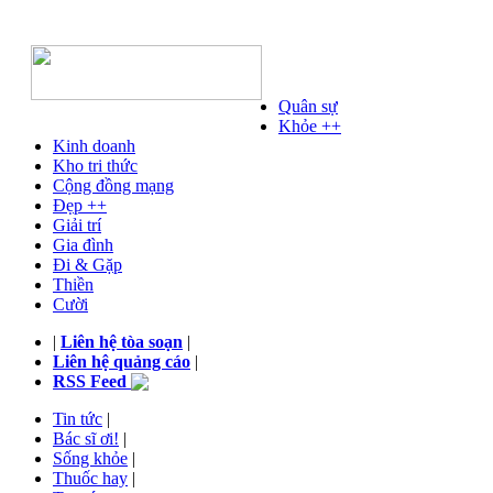
Quân sự
Khỏe ++
Kinh doanh
Kho tri thức
Cộng đồng mạng
Đẹp ++
Giải trí
Gia đình
Đi & Gặp
Thiền
Cười
|
Liên hệ tòa soạn
|
Liên hệ quảng cáo
|
RSS Feed
Tin tức
|
Bác sĩ ơi!
|
Sống khỏe
|
Thuốc hay
|