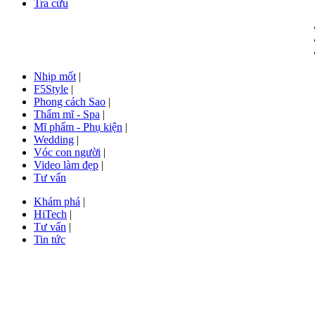
Tra cứu
Nhịp mốt
|
F5Style
|
Phong cách Sao
|
Thẩm mĩ - Spa
|
Mĩ phẩm - Phụ kiện
|
Wedding
|
Vóc con người
|
Video làm đẹp
|
Tư vấn
Khám phá
|
HiTech
|
Tư vấn
|
Tin tức