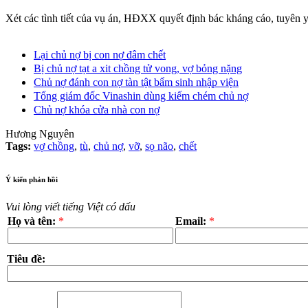
Xét các tình tiết của vụ án, HĐXX quyết định bác kháng cáo, tuyên
Lại chủ nợ bị con nợ đâm chết
Bị chủ nợ tạt a xit chồng tử vong, vợ bỏng nặng
Chủ nợ đánh con nợ tàn tật bẩm sinh nhập viện
Tổng giám đốc Vinashin dùng kiếm chém chủ nợ
Chủ nợ khóa cửa nhà con nợ
Hương Nguyên
Tags:
vợ chồng
,
tù
,
chủ nợ
,
vỡ
,
sọ não
,
chết
Ý kiến phản hồi
Vui lòng viết tiếng Việt có dấu
Họ và tên:
*
Email:
*
Tiêu đề: