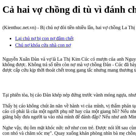
Cả hai vợ chồng đi tù vì đánh c
(Kienthuc.net.vn) -
Bị chủ nợ đòi tiền nhiều lần, hai vợ chồng
La Thị
Lại chủ nợ bị con nợ đâm chết
Chủ nợ khóa cửa nhà con nợ
Nguyễn Xuân Đàn và vợ là La Thị Kim Cúc có mượn của anh Nguyễn V
không được.
Không trả số tiền còn nợ mà vợ chồng Đàn - Cúc đã bày
được cấp cứu kịp thời thoát chết trong gang tấc nhưng mang thương t
Tại phiên tòa, bị cáo Đàn khép nép đứng trước vành móng ngựa, nhưn
Thấy bị cáo không chút ăn năn về hành vi của mình, vị thẩm phán t
cáo có phải là của một người phụ nữ hay của một giang hồ? Nếu như 
giăng bẫy đưa người ta vào nhà mình để đánh đập? Nếu như anh Minh
Nghe vậy, thị ôm mặt khóc nức nở như con trẻ. Được nói lời sau cùng 
con nhỏ và chăm sóc mẹ". Quay xuống khán phòng nhìn bà mẹ chồng g