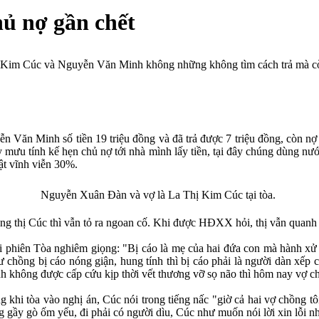
hủ nợ gần chết
 Kim Cúc
và Nguyễn Văn Minh không những không tìm cách trả mà còn
ăn Minh số tiền 19 triệu đồng và đã trả được 7 triệu đồng, còn nợ 
 mưu tính kế hẹn chủ nợ tới nhà mình lấy tiền, tại đây chúng dùng nư
ật vĩnh viễn 30%.
Nguyễn Xuân Đàn và vợ là La Thị Kim Cúc tại tòa.
g thị Cúc thì vẫn tỏ ra ngoan cố. Khi được HĐXX hỏi, thị vẫn quanh c
ại phiên Tòa nghiêm giọng: "Bị cáo là mẹ của hai đứa con mà hành xử 
chồng bị cáo nóng giận, hung tính thì bị cáo phải là người dàn xếp 
 không được cấp cứu kịp thời vết thương vỡ sọ não thì hôm nay vợ ch
khi tòa vào nghị án, Cúc nói trong tiếng nấc "giờ cả hai vợ chồng tôi
ầy gò ốm yếu, đi phải có người dìu, Cúc như muốn nói lời xin lỗi nh