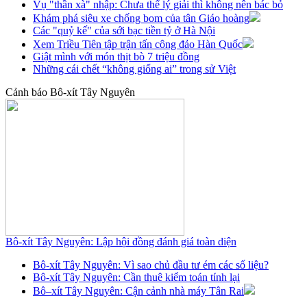
Vụ "thần xà" nhập: Chưa thể lý giải thì không nên bác bỏ
Khám phá siêu xe chống bom của tân Giáo hoàng
Các "quỷ kế" của sới bạc tiền tỷ ở Hà Nội
Xem Triều Tiên tập trận tấn công đảo Hàn Quốc
Giật mình với món thịt bò 7 triệu đồng
Những cái chết “không giống ai” trong sử Việt
Cảnh báo Bô-xít Tây Nguyên
Bô-xít Tây Nguyên: Lập hội đồng đánh giá toàn diện
Bô-xít Tây Nguyên: Vì sao chủ đầu tư ém các số liệu?
Bô-xít Tây Nguyên: Cần thuê kiểm toán tính lại
Bô–xít Tây Nguyên: Cận cảnh nhà máy Tân Rai