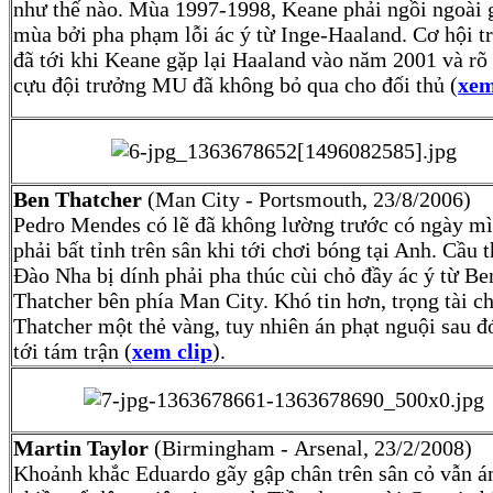
như thế nào. Mùa 1997-1998, Keane phải ngồi ngoài 
mùa bởi pha phạm lỗi ác ý từ Inge-Haaland. Cơ hội tr
đã tới khi Keane gặp lại Haaland vào năm 2001 và rõ
cựu đội trưởng MU đã không bỏ qua cho đối thủ (
xem
Ben Thatcher
(Man City - Portsmouth, 23/8/2006)
Pedro Mendes có lẽ đã không lường trước có ngày m
phải bất tỉnh trên sân khi tới chơi bóng tại Anh. Cầu 
Đào Nha bị dính phải pha thúc cùi chỏ đầy ác ý từ Be
Thatcher bên phía Man City. Khó tin hơn, trọng tài ch
Thatcher một thẻ vàng, tuy nhiên án phạt nguội sau đ
tới tám trận (
xem clip
).
Martin Taylor
(Birmingham - Arsenal, 23/2/2008)
Khoảnh khắc Eduardo gãy gập chân trên sân cỏ vẫn 