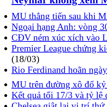
MU thẳng tiến sau khi 
Ngoại hạng Anh: vòng 30
CĐV ném xúc xích vào 
Premier League chứng ki
(18/03)
Rio Ferdinand hoãn ngày
MU trên đường xô đổ k
Kết quả tối 17/3 và tỷ l
Chelsea giật lại vị trí thứ