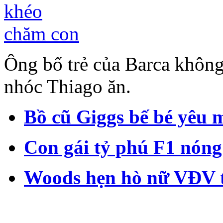
Ông bố trẻ của Barca không
nhóc Thiago ăn.
Bồ cũ Giggs bế bé yêu m
Con gái tỷ phú F1 nóng
Woods hẹn hò nữ VĐV t