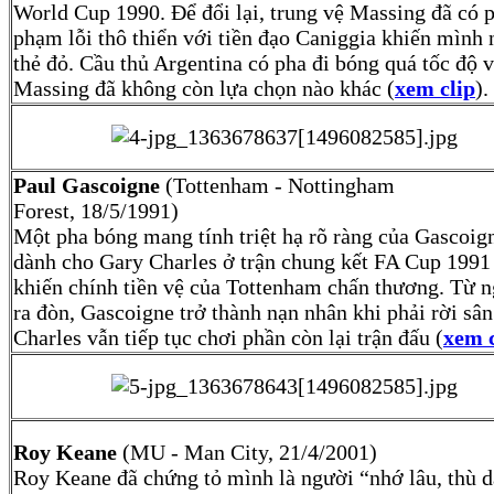
World Cup 1990. Để đổi lại, trung vệ Massing đã có 
phạm lỗi thô thiển với tiền đạo Caniggia khiến mình
thẻ đỏ. Cầu thủ Argentina có pha đi bóng quá tốc độ 
Massing đã không còn lựa chọn nào khác (
xem clip
).
Paul Gascoigne
(Tottenham - Nottingham
Forest, 18/5/1991)
Một pha bóng mang tính triệt hạ rõ ràng của Gascoig
dành cho Gary Charles ở trận chung kết FA Cup 1991 
khiến chính tiền vệ của Tottenham chấn thương. Từ 
ra đòn, Gascoigne trở thành nạn nhân khi phải rời sâ
Charles vẫn tiếp tục chơi phần còn lại trận đấu (
xem c
Roy Keane
(MU - Man City, 21/4/2001)
Roy Keane đã chứng tỏ mình là người “nhớ lâu, thù d