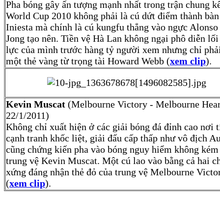
Pha bóng gây ấn tượng mạnh nhất trong trận chung k
World Cup 2010 không phải là cú dứt điểm thành bàn
Iniesta mà chính là cú kungfu thẳng vào ngực Alons
Jong tạo nên. Tiền vệ Hà Lan không ngại phô diễn lối
lực của mình trước hàng tỷ người xem nhưng chỉ phả
một thẻ vàng từ trọng tài Howard Webb (
xem clip
).
Kevin Muscat
(Melbourne Victory - Melbourne Hear
22/1/2011)
Không chỉ xuất hiện ở các giải bóng đá đỉnh cao nơi t
cạnh tranh khốc liệt, giải đấu cấp thấp như vô địch Au
cũng chứng kiến pha vào bóng nguy hiểm không kém
trung vệ Kevin Muscat. Một cú lao vào bằng cả hai c
xứng đáng nhận thẻ đỏ của trung vệ Melbourne Victo
(
xem clip
).