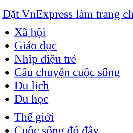
Đặt VnExpress làm trang c
Xã hội
Giáo dục
Nhịp điệu trẻ
Câu chuyện cuộc sống
Du lịch
Du học
Thế giới
Cuộc sống đó đây