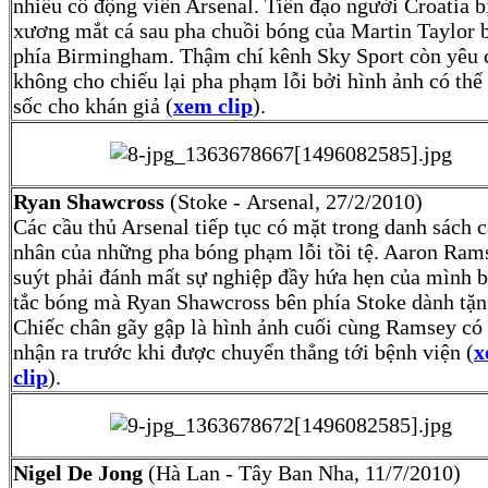
nhiều cổ động viên Arsenal. Tiền đạo người Croatia b
xương mắt cá sau pha chuồi bóng của Martin Taylor 
phía Birmingham. Thậm chí kênh Sky Sport còn yêu 
không cho chiếu lại pha phạm lỗi bởi hình ảnh có thể
sốc cho khán giả (
xem clip
).
Ryan Shawcross
(Stoke - Arsenal, 27/2/2010)
Các cầu thủ Arsenal tiếp tục có mặt trong danh sách 
nhân của những pha bóng phạm lỗi tồi tệ. Aaron Ram
suýt phải đánh mất sự nghiệp đầy hứa hẹn của mình b
tắc bóng mà Ryan Shawcross bên phía Stoke dành tặn
Chiếc chân gãy gập là hình ảnh cuối cùng Ramsey có 
nhận ra trước khi được chuyển thẳng tới bệnh viện (
x
clip
).
Nigel De Jong
(Hà Lan - Tây Ban Nha, 11/7/2010)