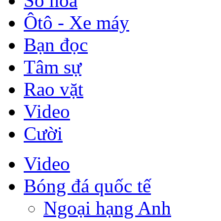
Số hóa
Ôtô - Xe máy
Bạn đọc
Tâm sự
Rao vặt
Video
Cười
Video
Bóng đá quốc tế
Ngoại hạng Anh