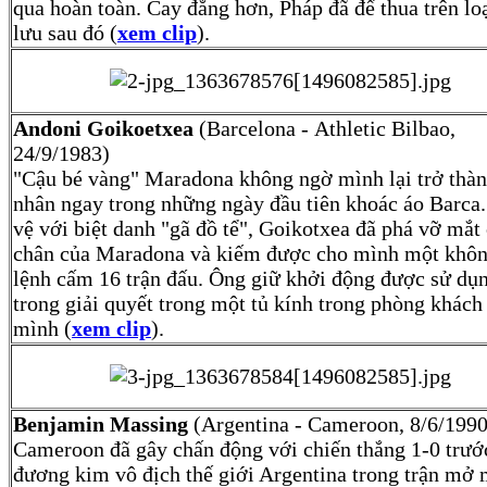
qua hoàn toàn. Cay đắng hơn, Pháp đã để thua trên lo
lưu sau đó (
xem clip
).
Andoni Goikoetxea
(Barcelona - Athletic Bilbao,
24/9/1983)
"Cậu bé vàng" Maradona không ngờ mình lại trở thà
nhân ngay trong những ngày đầu tiên khoác áo Barca
vệ với biệt danh "gã đồ tể", Goikotxea đã phá vỡ mắt
chân của Maradona và kiếm được cho mình một khô
lệnh cấm 16 trận đấu. Ông giữ khởi động được sử dụ
trong giải quyết trong một tủ kính trong phòng khách
mình (
xem clip
).
Benjamin Massing
(Argentina - Cameroon, 8/6/199
Cameroon đã gây chấn động với chiến thắng 1-0 trướ
đương kim vô địch thế giới Argentina trong trận mở