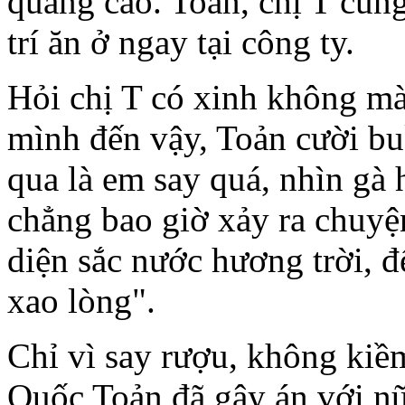
quảng cáo. Toản, chị T cùn
trí ăn ở ngay tại công ty.
Hỏi chị T có xinh không mà
mình đến vậy, Toản cười bu
qua là em say quá, nhìn gà 
chẳng bao giờ xảy ra chuyện
diện sắc nước hương trời, 
xao lòng".
Chỉ vì say rượu, không ki
Quốc Toản đã gây án với n