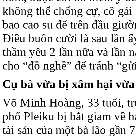
không thể chống cự, cô gái 
bao cao su để trên đầu giư
Điều buồn cười là sau lần 
thầm yêu 2 lần nữa và lần n
cho “đồ nghề” để tránh “gửi
C
ụ bà v
ừa b
ị xâm h
ại v
ừa
Võ Minh Hoàng, 33 tuổi, t
phố Pleiku bị bắt giam về 
tài sản của một bà lão gần 7