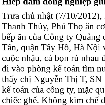
Hi
ếp dâm đ
ồng nghi
ệp gi
Trưa chủ nhật (7/10/2012)
Thanh Thủy, Phú Thọ ăn cơ
bếp ăn của Công ty Quảng 
Tân, quận Tây Hồ, Hà Nội v
cuộc nhậu, cả bọn rủ nhau 
đi vào phòng kế toán tìm n
thấy chị Nguyễn Thị T, SN 
kế toán của công ty, mặc q
chiếc ghế. Không kìm chế 