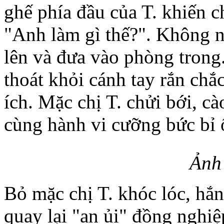
ghế phía đầu của T. khiến c
"Anh làm gì thế?". Không n
lên và đưa vào phòng trong
thoát khỏi cánh tay rắn ch
ích. Mặc chị T. chửi bới, c
cùng hành vi cưỡng bức bỉ 
Ảnh
Bỏ mặc chị T. khóc lóc, hắ
quay lại "an ủi" đồng nghiệ