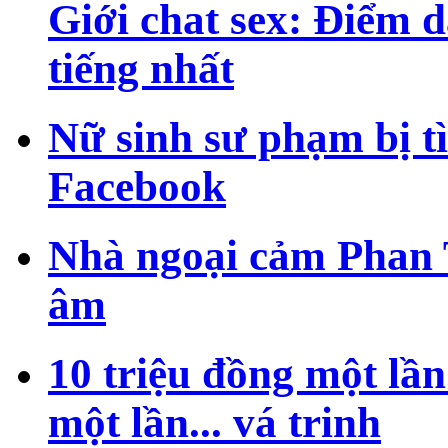
Giới chat sex: Điểm
tiếng nhất
Nữ sinh sư phạm bị tì
Facebook
Nhà ngoại cảm Phan T
âm
10 triệu đồng một lần.
một lần... vá trinh