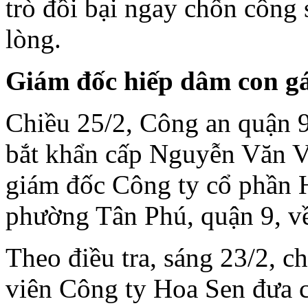
trò đồi bại ngay chốn công 
lòng.
Giám đ
ốc hi
ếp dâm con gá
Chiều 25/2, Công an quận 
bắt khẩn cấp Nguyễn Văn V
giám đốc Công ty cổ phần H
phường Tân Phú, quận 9, về
Theo điều tra, sáng 23/2, c
viên Công ty Hoa Sen đưa co