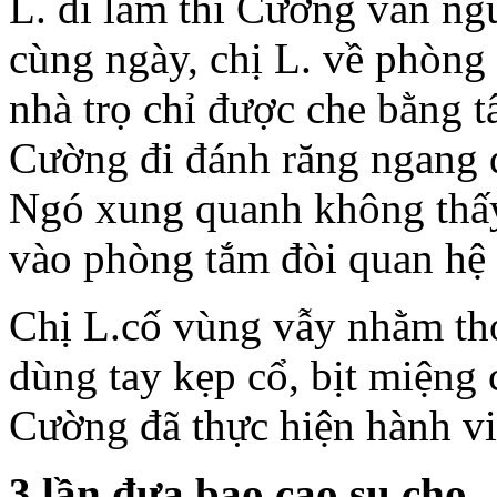
L. đi làm thì Cường vẫn ng
cùng ngày, chị L. về phòng
nhà trọ chỉ được che bằng
Cường đi đánh răng ngang 
Ngó xung quanh không thấy
vào phòng tắm đòi quan hệ t
Chị L.cố vùng vẫy nhằm th
dùng tay kẹp cổ, bịt miệng
Cường đã thực hiện hành vi
3 l
ần đ
ưa bao cao su cho..