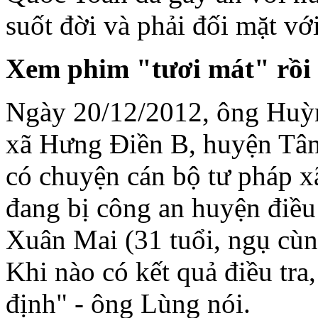
suốt đời và phải đối mặt với
Xem phim "t
ươi mát" r
ồi
Ngày 20/12/2012, ông Huỳ
xã Hưng Điền B, huyện Tân
có chuyện cán bộ tư pháp xã
đang bị công an huyện điều
Xuân Mai (31 tuổi, ngụ cùn
Khi nào có kết quả điều tra,
định" - ông Lùng nói.