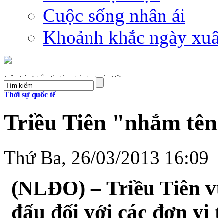
Cuộc sống nhân ái
Khoảnh khắc ngày xu
Triều Tiên "nhắm tên lửa, pháo binh vào Mỹ"
Thời sự quốc tế
Ngóng tin đấu thầu, thị trường vàng trầm lắng
Triều Tiên "nhắm tên
Mỹ: Người nhập cư trúng độc đắc 338 triệu USD
Kim Hye Soo cúi đầu xin lỗi vì “đạo” văn
Thứ Ba, 26/03/2013 16:09
Đến thăm làng "siêu đẻ" Cư Pui
(NLĐO) – Triều Tiên v
Thận trọng khi nhịn cơm giảm béo
đấu đối với các đơn vị
Lấy xẻng phang gãy xương người tình trẻ của chị