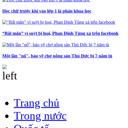
Học chữ trước khi vào lớp 1 là phản khoa học
“Bất mãn” vì suýt bị loại, Phan Đinh Tùng xả trên facebook
Một lần "nổ", bảo vệ chợ nông sản Thủ Đức bị 7 năm tù
Trang chủ
Trong nước