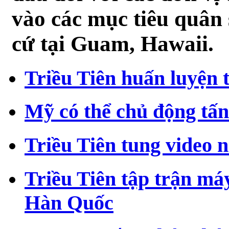
vào các mục tiêu quân
Cá nổi trên kênh Nhiêu Lộc
Bắt được "quái thai" cá mập 2 đầu còn sống
cứ tại Guam, Hawaii.
Xe ben tông chết người dưới chân cầu vượt
Triều Tiên huấn luyện 
Mỹ có thể chủ động tâ
Triều Tiên tung video 
Triều Tiên tập trận má
Hàn Quốc