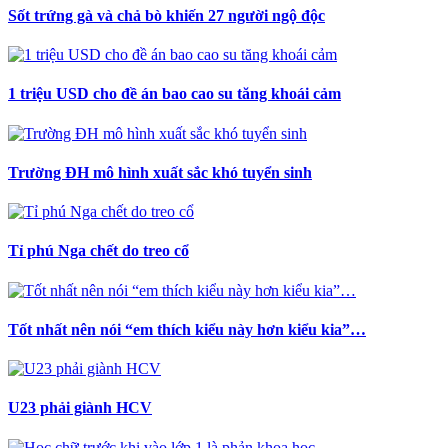
Sốt trứng gà và chả bò khiến 27 người ngộ độc
1 triệu USD cho đề án bao cao su tăng khoái cảm
Trường ĐH mô hình xuất sắc khó tuyển sinh
Tỉ phú Nga chết do treo cổ
Tốt nhất nên nói “em thích kiểu này hơn kiểu kia”…
U23 phải giành HCV