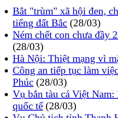
Bắt "trùm" xã hội đen, c
tiếng đất Bắc
(28/03)
Ném chết con chưa đầy 2 
(28/03)
Hà Nội: Thiệt mạng vì m
Công an tiếp tục làm việc
Phúc
(28/03)
Vụ bắn tàu cá Việt Nam: 
quốc tế
(28/03)
Vụ Chủ tịch tỉnh Thanh H