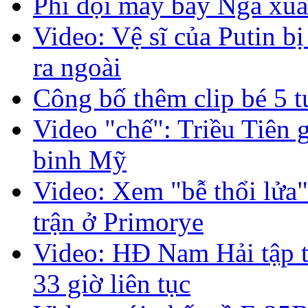
Phi đội máy bay Nga xuấ
Video: Vệ sĩ của Putin b
ra ngoài
Công bố thêm clip bé 5 tu
Video "chế": Triều Tiên 
binh Mỹ
Video: Xem "bễ thổi lửa
trận ở Primorye
Video: HĐ Nam Hải tập t
33 giờ liên tục