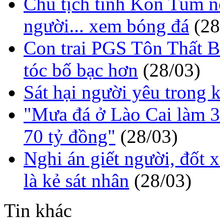
Chủ tịch tỉnh Kon Tum n
người... xem bóng đá
(28
Con trai PGS Tôn Thất B
tóc bố bạc hơn
(28/03)
Sát hại người yêu trong 
"Mưa đá ở Lào Cai làm 33
70 tỷ đồng"
(28/03)
Nghi án giết người, đốt 
là kẻ sát nhân
(28/03)
Tin khác