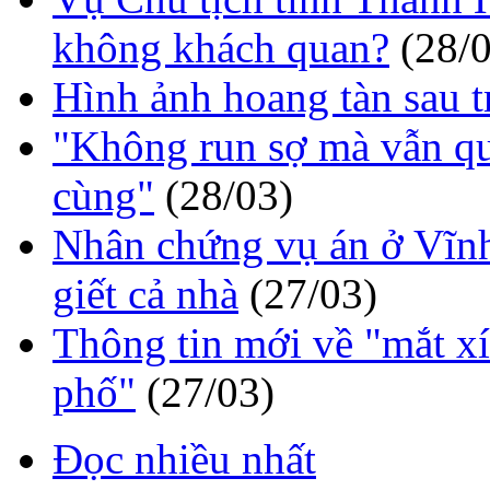
không khách quan?
(28/
Hình ảnh hoang tàn sau 
"Không run sợ mà vẫn q
cùng"
(28/03)
Nhân chứng vụ án ở Vĩ
giết cả nhà
(27/03)
Thông tin mới về "mắt xí
phố"
(27/03)
Đọc nhiều nhất