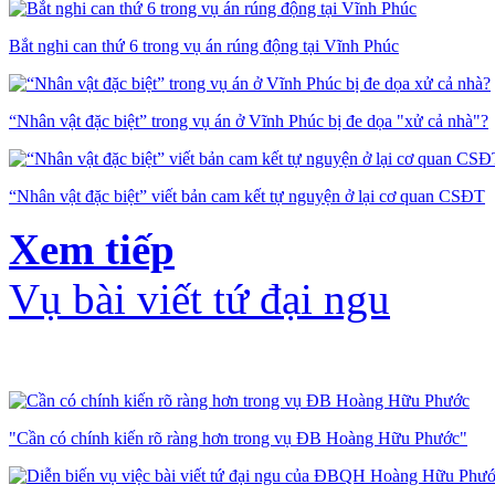
Bắt nghi can thứ 6 trong vụ án rúng động tại Vĩnh Phúc
“Nhân vật đặc biệt” trong vụ án ở Vĩnh Phúc bị đe dọa "xử cả nhà"?
“Nhân vật đặc biệt” viết bản cam kết tự nguyện ở lại cơ quan CSĐT
Xem tiếp
Vụ bài viết tứ đại ngu
"Cần có chính kiến rõ ràng hơn trong vụ ĐB Hoàng Hữu Phước"