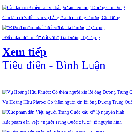
Cần làm rõ 3 điều sau vụ bắt giữ anh em ông Dương Chí Dũng
“Điều đau đớn nhất” đối với đại tá Dương Tự Trọng
Xem tiếp
Tiêu điển - Bình Luận
Vụ Hoàng Hữu Phước: Có thêm người xin lỗi ông Dương Trung Qu
Xúc phạm dân Việt, "người Trung Quốc xấu xí” lộ nguyên hình