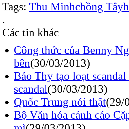
Tags:
Thu Minh
chồng Tây
h
.
Các tin khác
Công thức của Benny Ng:
bên
(30/03/2013)
Bảo Thy tạo loạt scandal 
scandal
(30/03/2013)
Quốc Trung nói thật
(29/
Bộ Văn hóa cảnh cáo Cặp
mì
(29/03/2013)