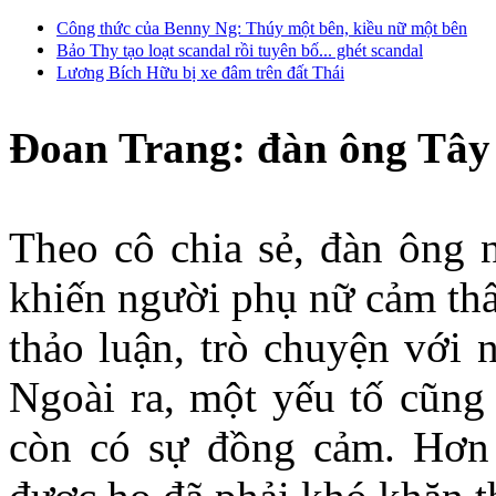
Công thức của Benny Ng: Thúy một bên, kiều nữ một bên
Bảo Thy tạo loạt scandal rồi tuyên bố... ghét scandal
Lương Bích Hữu bị xe đâm trên đất Thái
Đoan Trang: đàn ông Tây 
Theo cô chia sẻ, đàn ông n
khiến người phụ nữ cảm thấ
thảo luận, trò chuyện với 
Ngoài ra, một yếu tố cũng 
còn có sự đồng cảm. Hơn 