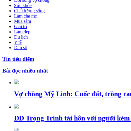
Đời sống vợ chồng
Sức khỏe
Chất lượng sống
Làm cha mẹ
Mua sắm
Giải trí
Làm đẹp
Du lịch
Y tế
Dân số
Tin tiêu điểm
Bài đọc nhiều nhất
Vợ chồng Mỹ Linh: Cuốc đất, trồng ra
ĐD Trọng Trinh tái hôn với người kém 