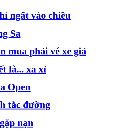
hỉ ngất vào chiều
ng Sa
n mua phải vé xe giả
 là... xa xỉ
ia Open
h tắc đường
 gặp nạn