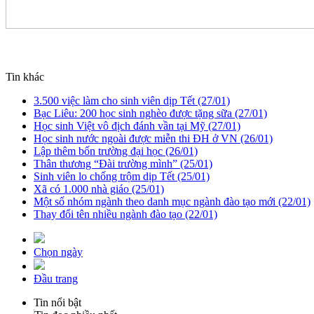
Tin khác
3.500 việc làm cho sinh viên dịp Tết (27/01)
Bạc Liêu: 200 học sinh nghèo được tặng sữa (27/01)
Học sinh Việt vô địch đánh vần tại Mỹ (27/01)
Học sinh nước ngoài được miễn thi ĐH ở VN (26/01)
Lập thêm bốn trường đại học (26/01)
Thân thương “Đài trường mình” (25/01)
Sinh viên lo chống trộm dịp Tết (25/01)
Xã có 1.000 nhà giáo (25/01)
Một số nhóm ngành theo danh mục ngành đào tạo mới (22/01)
Thay đổi tên nhiều ngành đào tạo (22/01)
Chọn ngày
Đầu trang
Tin nổi bật