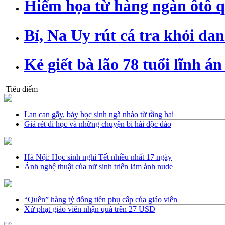
Hiểm họa từ hàng ngàn ôtô q
Bỉ, Na Uy rút cá tra khỏi da
Kẻ giết bà lão 78 tuổi lĩnh á
Tiêu điểm
Lan can gãy, bảy học sinh ngã nhào từ tầng hai
Giá rét đi học và những chuyện bi hài độc đáo
Hà Nội: Học sinh nghỉ Tết nhiều nhất 17 ngày
Ảnh nghệ thuật của nữ sinh triển lãm ảnh nude
“Quên” hàng tỷ đồng tiền phụ cấp của giáo viên
Xử phạt giáo viên nhận quà trên 27 USD