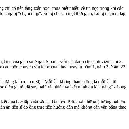
hỉ có nên tảng toán học, chưa biết nhiều về tin học trong khi các
lo lắng bị "chậm nhịp". Song chỉ sau một thời gian, Long nhận ra lập
ật mã của giáo sư Nigel Smart - vốn chỉ dành cho sinh viên năm 3.
 học các môn chuyên sâu khác của khoa ngay từ năm 1, năm 2. Năm 22
lần đăng kí học thạc sĩ). "Mỗi lần không thành công là mỗi lần tôi
 điều gì, tôi đã suy nghĩ rất nhiều và biết mình đủ khả năng" - Long
Kết quả học tập xuất sắc tại Đại học Britol và những ý tưởng nghiên
ận án tiến sĩ do ông trực tiếp hướng dẫn mà không cần văn bằng thạc