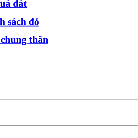
uá đát
nh sách đỏ
n chung thân