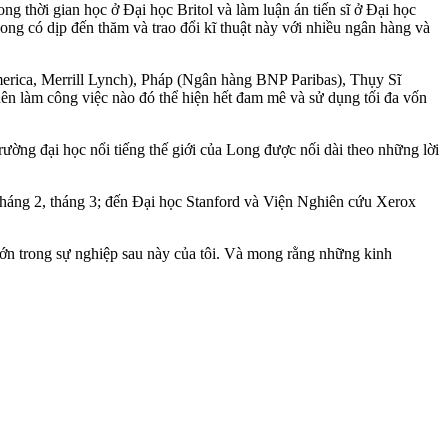
g thời gian học ở Đại học Britol và làm luận án tiến sĩ ở Đại học
ng có dịp đến thăm và trao đổi kĩ thuật này với nhiều ngân hàng và
erica, Merrill Lynch), Pháp (Ngân hàng BNP Paribas), Thụy Sĩ
nên làm công việc nào đó thể hiện hết đam mê và sử dụng tối đa vốn
rường đại học nổi tiếng thế giới của Long được nối dài theo những lời
háng 2, tháng 3; đến Đại học Stanford và Viện Nghiên cứu Xerox
 lớn trong sự nghiệp sau này của tôi. Và mong rằng những kinh