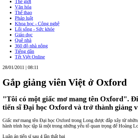
Thế giới
Văn hóa
Thể thao
Pháp luật
Khoa học - Công nghệ
Lối sống - Sức khỏe
Giáo dục
Quê nhà
360 độ nhà nông
Tiếng dân
Tết Việt Online
28/01/2011 |
08:11
Gắp giảng viên Việt ở Oxford
"Tôi có một giấc mơ mang tên Oxford". Đi 
tiến sĩ Đại học Oxford và trở thành giảng 
Giấc mơ mang tên Đại học Oxford trong Long được đắp xây từ nhữn
hành trình học tập là một trong những yếu tố quan trọng để Hoàng L
Luận án tiến sĩ sau 4 lần thất bại