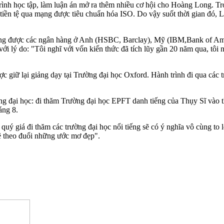
ình học tập, làm luận án mở ra thêm nhiều cơ hội cho Hoàng Long. Tron
ền tệ qua mạng được tiêu chuẩn hóa ISO. Do vậy suốt thời gian đó, Lo
 Long được các ngân hàng ở Anh (HSBC, Barclay), Mỹ (IBM,Bank of Am
i lý do: "Tôi nghĩ với vốn kiến thức đã tích lũy gần 20 năm qua, tôi 
 giữ lại giảng dạy tại Trường đại học Oxford. Hành trình đi qua các t
 đại học: đi thăm Trường đại học EPFT danh tiếng của Thụy Sĩ vào t
áng 8.
uý giá đi thăm các trường đại học nổi tiếng sẽ có ý nghĩa vô cùng to
mê theo đuổi những ước mơ đẹp".