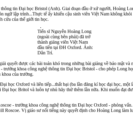
ng tin Đại học Bristol (Anh). Giai đoạn đầu ở xứ người, Hoàng Long c
ôn ngữ lập trình...Thực tế ấy khiến cậu sinh viên Việt Nam không khỏi 
h cửa của thế giới tin học.
Tiến sĩ Nguyễn Hoàng Long
(ngoài cùng bên phải) đã trở
thành giảng viên Việt Nam
đầu tiên tại ĐH Oxford. Ảnh:
Dân Trí.
ải quyết được các bài toán khó trong những bài giảng về bảo mật và m
y - trưởng khoa công nghệ thông tin Đại học Bristol - cho phép Long
ủ khoa của trường.
ại học Oxford và liên tiếp...thất bại (ba lần đăng kí học đại học, một 
ại học Britol và luôn tự nhủ hãy thử thêm lần nữa. Khi muốn đạt được
oscoe - trưởng khoa công nghệ thông tin Đại học Oxford - phỏng vấn. 
ll Roscoe. Vị giáo sư nổi tiếng này quyết định cho Hoàng Long làm lu