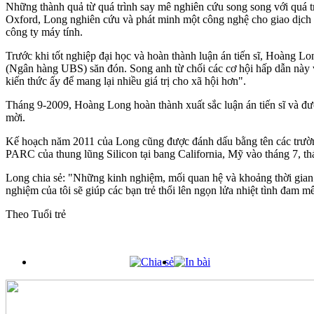
Những thành quả từ quá trình say mê nghiên cứu song song với quá tr
Oxford, Long nghiên cứu và phát minh một công nghệ cho giao dịch ti
công ty máy tính.
Trước khi tốt nghiệp đại học và hoàn thành luận án tiến sĩ, Hoàng
(Ngân hàng UBS) săn đón. Song anh từ chối các cơ hội hấp dẫn này vớ
kiến thức ấy để mang lại nhiều giá trị cho xã hội hơn".
Tháng 9-2009, Hoàng Long hoàn thành xuất sắc luận án tiến sĩ và được
mời.
Kế hoạch năm 2011 của Long cũng được đánh dấu bằng tên các trường
PARC của thung lũng Silicon tại bang California, Mỹ vào tháng 7, th
Long chia sẻ: "Những kinh nghiệm, mối quan hệ và khoảng thời gian q
nghiệm của tôi sẽ giúp các bạn trẻ thổi lên ngọn lửa nhiệt tình đam 
Theo Tuổi trẻ