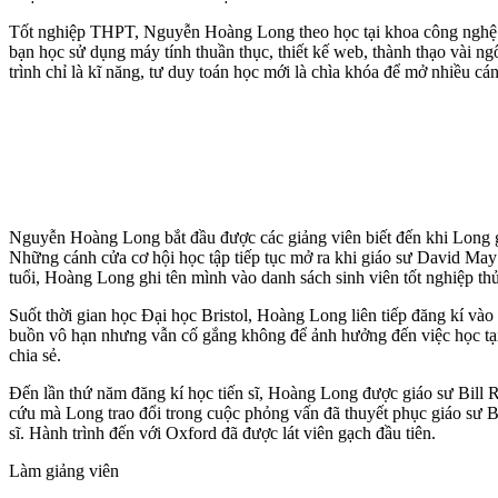
Tốt nghiệp THPT, Nguyễn Hoàng Long theo học tại khoa công nghệ thô
bạn học sử dụng máy tính thuần thục, thiết kế web, thành thạo vài ng
trình chỉ là kĩ năng, tư duy toán học mới là chìa khóa để mở nhiều cán
Nguyễn Hoàng Long bắt đầu được các giảng viên biết đến khi Long gi
Những cánh cửa cơ hội học tập tiếp tục mở ra khi giáo sư David Ma
tuổi, Hoàng Long ghi tên mình vào danh sách sinh viên tốt nghiệp th
Suốt thời gian học Đại học Bristol, Hoàng Long liên tiếp đăng kí vào Đ
buồn vô hạn nhưng vẫn cố gắng không để ảnh hưởng đến việc học tại Đ
chia sẻ.
Đến lần thứ năm đăng kí học tiến sĩ, Hoàng Long được giáo sư Bill R
cứu mà Long trao đổi trong cuộc phỏng vấn đã thuyết phục giáo sư Bi
sĩ. Hành trình đến với Oxford đã được lát viên gạch đầu tiên.
Làm giảng viên